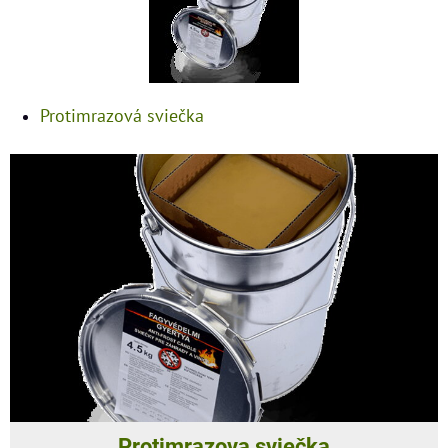
Protimrazová sviečka
Protimrazova sviečka