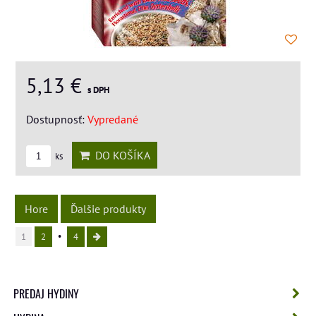
5,13 €
s DPH
Dostupnosť:
Vypredané
DO KOŠÍKA
ks
Hore
Ďalšie produkty
1
2
4
PREDAJ HYDINY