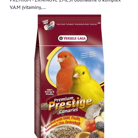
V.A.M (vitamíny,...