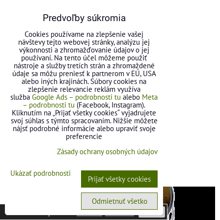
Predvoľby súkromia
Cookies používame na zlepšenie vašej
návštevy tejto webovej stránky, analýzu jej
výkonnosti a zhromažďovanie údajov o jej
používaní. Na tento účel môžeme použiť
Protimrazová sviečka
nástroje a služby tretích strán a zhromaždené
údaje sa môžu preniesť k partnerom v EÚ, USA
alebo iných krajinách. Súbory cookies na
zlepšenie relevancie reklám využíva
služba
Google Ads – podrobnosti tu
alebo
Meta
– podrobnosti tu
(Facebook, Instagram).
Kliknutím na „Prijať všetky cookies“ vyjadrujete
svoj súhlas s týmto spracovaním. Nižšie môžete
nájsť podrobné informácie alebo upraviť svoje
preferencie
Zásady ochrany osobných údajov
Protimrazová sviečka
Ukázať podrobnosti
Prijať všetky cookies
Odmietnuť všetko
Táto stránka používa
cookies
.
Viac info
Potvrdiť