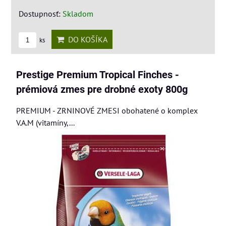
Dostupnosť:
Skladom
DO KOŠÍKA
ks
Prestige Premium Tropical Finches -
prémiová zmes pre drobné exoty 800g
PREMIUM - ZRNINOVÉ ZMESI obohatené o komplex
V.A.M (vitamíny,...