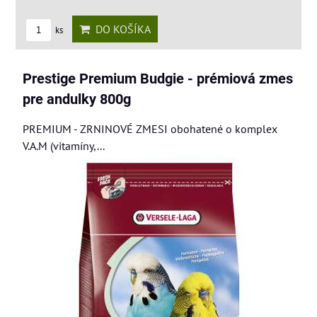
DO KOŠÍKA
ks
Prestige Premium Budgie - prémiová zmes
pre andulky 800g
PREMIUM - ZRNINOVÉ ZMESI obohatené o komplex
V.A.M (vitamíny,...