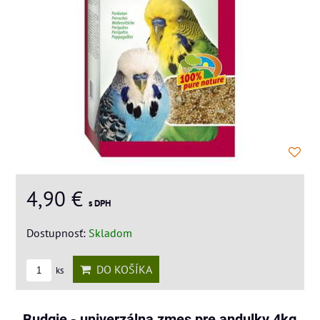
4,90 €
s DPH
Dostupnosť:
Skladom
DO KOŠÍKA
ks
Budgie - univerzálna zmes pre andulky 4kg