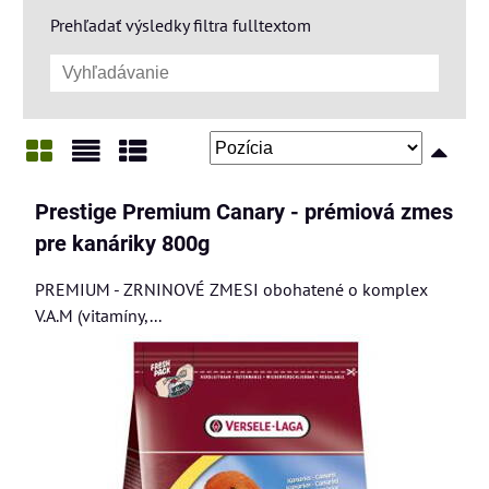
Prehľadať výsledky filtra fulltextom
Mriežka
Zoznam
Tabuľka
Prestige Premium Canary - prémiová zmes
pre kanáriky 800g
PREMIUM - ZRNINOVÉ ZMESI obohatené o komplex
V.A.M (vitamíny,...