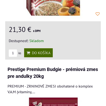
21,30 €
s DPH
Dostupnosť:
Skladom
DO KOŠÍKA
ks
Prestige Premium Budgie - prémiová zmes
pre andulky 20kg
PREMIUM - ZRNINOVÉ ZMESI obohatené o komplex
V.A.M (vitamíny,...