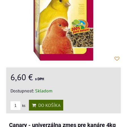
6,60 €
s DPH
Dostupnosť:
Skladom
DO KOŠÍKA
ks
Canary - univerzálna zmes pre kanáre 4kg