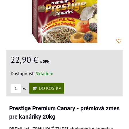
22,90 €
s DPH
Dostupnosť:
Skladom
DO KOŠÍKA
ks
Prestige Premium Canary - prémiová zmes
pre kanáriky 20kg
PREMIUM - ZRNINOVÉ ZMESI obohatené o komplex