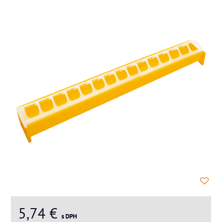
5,74 €
s DPH