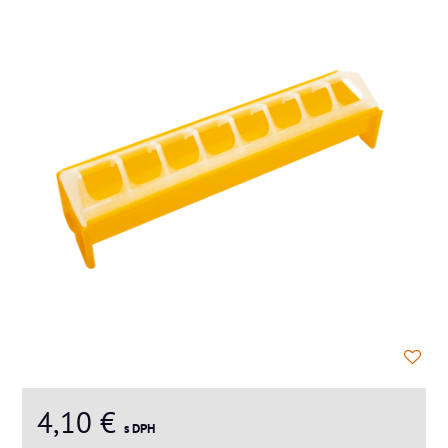
4,10 €
s DPH