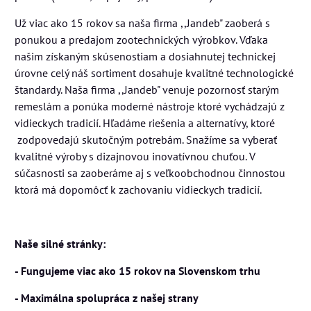
Už viac ako 15 rokov sa naša firma ,,Jandeb" zaoberá s
ponukou a predajom zootechnických výrobkov. Vďaka
našim získaným skúsenostiam a dosiahnutej technickej
úrovne celý náš sortiment dosahuje kvalitné technologické
štandardy. Naša firma ,,Jandeb" venuje pozornosť starým
remeslám a ponúka moderné nástroje ktoré vychádzajú z
vidieckych tradicií. Hľadáme riešenia a alternatívy, ktoré
zodpovedajú skutočným potrebám. Snažíme sa vyberať
kvalitné výroby s dizajnovou inovatívnou chuťou. V
súčasnosti sa zaoberáme aj s veľkoobchodnou činnostou
ktorá má dopomôcť k zachovaniu vidieckych tradicií.
Naše silné stránky:
- Fungujeme viac ako 15 rokov na Slovenskom trhu
- Maximálna spolupráca z našej strany