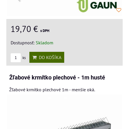
19,70 €
s DPH
Dostupnosť:
Skladom
DO KOŠÍKA
ks
Žľabové krmítko plechové - 1m husté
Žľabové krmítko plechové 1m - menšie oká.