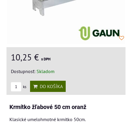
10,25 €
s DPH
Dostupnosť:
Skladom
DO KOŠÍKA
ks
Krmítko žľabové 50 cm oranž
Klasické umelohmotné krmítko 50cm.