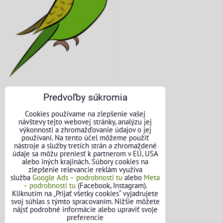
Predvoľby súkromia
KONTAKTNÉ ÚDAJE
Cookies používame na zlepšenie vašej
návštevy tejto webovej stránky, analýzu jej
O nás
výkonnosti a zhromažďovanie údajov o jej
používaní. Na tento účel môžeme použiť
nástroje a služby tretích strán a zhromaždené
Kontakt
údaje sa môžu preniesť k partnerom v EÚ, USA
alebo iných krajinách. Súbory cookies na
Požičovňa náradia
zlepšenie relevancie reklám využíva
služba
Google Ads – podrobnosti tu
alebo
Meta
– podrobnosti tu
(Facebook, Instagram).
Názory našich zákazníkov
Kliknutím na „Prijať všetky cookies“ vyjadrujete
svoj súhlas s týmto spracovaním. Nižšie môžete
Mapa stránok
nájsť podrobné informácie alebo upraviť svoje
preferencie