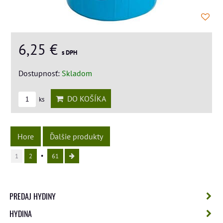
6,25 €
s DPH
Dostupnosť:
Skladom
DO KOŠÍKA
ks
Hore
Ďalšie produkty
1
2
61
PREDAJ HYDINY
HYDINA