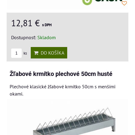
12,81 €
s DPH
Dostupnosť:
Skladom
DO KOŠÍKA
ks
Žľabové krmítko plechové 50cm husté
Plechové klasické žľabové krmítko 50cm s menšími
okami.