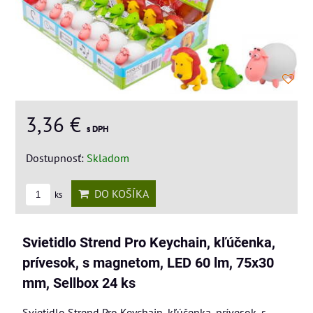
3,36 €
s DPH
Dostupnosť:
Skladom
DO KOŠÍKA
ks
Svietidlo Strend Pro Keychain, kľúčenka,
prívesok, s magnetom, LED 60 lm, 75x30
mm, Sellbox 24 ks
Svietidlo Strend Pro Keychain, kľúčenka, prívesok, s