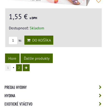
1,55 €
s DPH
Dostupnosť:
Skladom
DO KOŠÍKA
ks
Hore
Ďalšie produkty
1
2
PREDAJ HYDINY
HYDINA
EXOTICKÉ VTÁCTVO