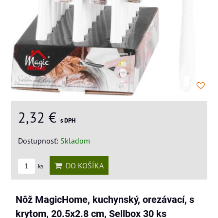
2,32 €
s DPH
Dostupnosť:
Skladom
DO KOŠÍKA
ks
Nôž MagicHome, kuchynský, orezávací, s
krytom, 20.5x2.8 cm, Sellbox 30 ks