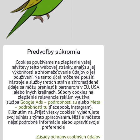
Predvoľby súkromia
KONTAKTNÉ ÚDAJE
Cookies používame na zlepšenie vašej
návštevy tejto webovej stránky, analýzu jej
O nás
výkonnosti a zhromažďovanie údajov o jej
používaní. Na tento účel môžeme použiť
nástroje a služby tretích strán a zhromaždené
Kontakt
údaje sa môžu preniesť k partnerom v EÚ, USA
alebo iných krajinách. Súbory cookies na
Požičovňa náradia
zlepšenie relevancie reklám využíva
služba
Google Ads – podrobnosti tu
alebo
Meta
– podrobnosti tu
(Facebook, Instagram).
Názory našich zákazníkov
Kliknutím na „Prijať všetky cookies“ vyjadrujete
svoj súhlas s týmto spracovaním. Nižšie môžete
Mapa stránok
nájsť podrobné informácie alebo upraviť svoje
preferencie
SLEDUJTE NÁS
Zásady ochrany osobných údajov