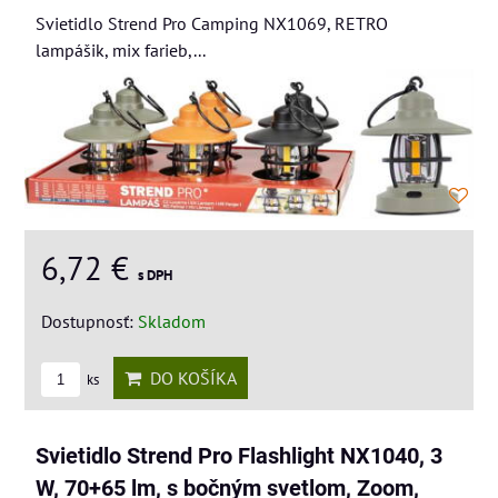
Svietidlo Strend Pro Camping NX1069, RETRO
lampášik, mix farieb,...
6,72 €
s DPH
Dostupnosť:
Skladom
DO KOŠÍKA
ks
Svietidlo Strend Pro Flashlight NX1040, 3
W, 70+65 lm, s bočným svetlom, Zoom,