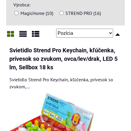
Výrobca:
MagicHome (10)
STREND PRO (16)
Mriežka
Zoznam
Tabuľka
Svietidlo Strend Pro Keychain, kľúčenka,
prívesok so zvukom, ovca/lev/drak, LED 5
lm, Sellbox 18 ks
Svietidlo Strend Pro Keychain, kľúčenka, prívesok so
zvukom,...