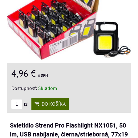
4,96 €
s DPH
Dostupnosť:
Skladom
DO KOŠÍKA
ks
Svietidlo Strend Pro Flashlight NX1051, 50
lm, USB nabíjanie, čierna/strieborná, 77x19