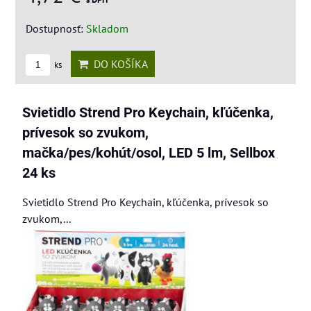
Dostupnosť:
Skladom
DO KOŠÍKA
ks
Svietidlo Strend Pro Keychain, kľúčenka,
prívesok so zvukom,
mačka/pes/kohút/osol, LED 5 lm, Sellbox
24 ks
Svietidlo Strend Pro Keychain, kľúčenka, prívesok so
zvukom,...