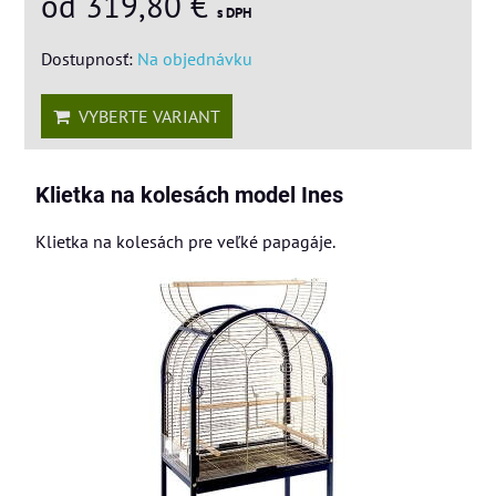
od 319,80 €
s DPH
Dostupnosť:
Na objednávku
VYBERTE VARIANT
Klietka na kolesách model Ines
Klietka na kolesách pre veľké papagáje.