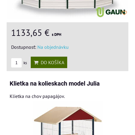
1133,65 €
s DPH
Dostupnosť:
Na objednávku
DO KOŠÍKA
ks
Klietka na kolieskach model Julia
Klietka na chov papagájov.