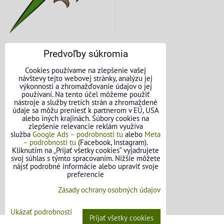
Predvoľby súkromia
KONTAKTNÉ ÚDAJE
Cookies používame na zlepšenie vašej
návštevy tejto webovej stránky, analýzu jej
O nás
výkonnosti a zhromažďovanie údajov o jej
používaní. Na tento účel môžeme použiť
nástroje a služby tretích strán a zhromaždené
Kontakt
údaje sa môžu preniesť k partnerom v EÚ, USA
alebo iných krajinách. Súbory cookies na
Požičovňa náradia
zlepšenie relevancie reklám využíva
služba
Google Ads – podrobnosti tu
alebo
Meta
– podrobnosti tu
(Facebook, Instagram).
Názory našich zákazníkov
Kliknutím na „Prijať všetky cookies“ vyjadrujete
svoj súhlas s týmto spracovaním. Nižšie môžete
Mapa stránok
nájsť podrobné informácie alebo upraviť svoje
preferencie
SLEDUJTE NÁS
Zásady ochrany osobných údajov
Facebook
Ukázať podrobnosti
Prijať všetky cookies