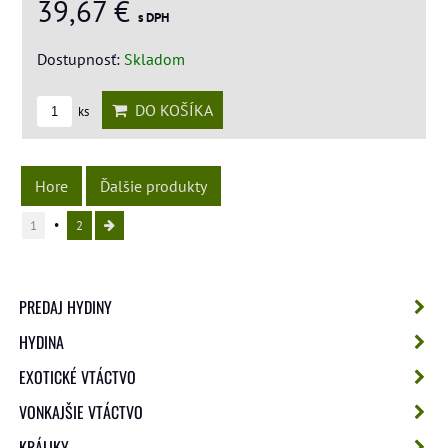
39,67 €
s DPH
Dostupnosť:
Skladom
DO KOŠÍKA
ks
Hore
Ďalšie produkty
1
2
PREDAJ HYDINY
HYDINA
EXOTICKÉ VTÁCTVO
VONKAJŠIE VTÁCTVO
KRÁLIKY