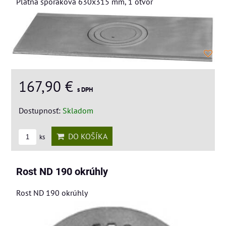
Platna sporakova 630x315 mm, 1 otvor
167,90 €
s DPH
Dostupnosť:
Skladom
DO KOŠÍKA
ks
Rost ND 190 okrúhly
Rost ND 190 okrúhly