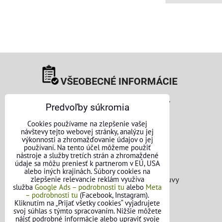
VŠEOBECNÉ INFORMÁCIE
Obchodné podmienky pre osoby
Predvoľby súkromia
Obchodné podmienky pre firmy
Cookies používame na zlepšenie vašej
návštevy tejto webovej stránky, analýzu jej
výkonnosti a zhromažďovanie údajov o jej
Ochrana osobných údajov
používaní. Na tento účel môžeme použiť
nástroje a služby tretích strán a zhromaždené
Reklamačný poriadok
údaje sa môžu preniesť k partnerom v EÚ, USA
alebo iných krajinách. Súbory cookies na
zlepšenie relevancie reklám využíva
Formulár na odstúpenie od zmluvy
služba
Google Ads – podrobnosti tu
alebo
Meta
– podrobnosti tu
(Facebook, Instagram).
FAQ - Často kladené otázky
Kliknutím na „Prijať všetky cookies“ vyjadrujete
svoj súhlas s týmto spracovaním. Nižšie môžete
nájsť podrobné informácie alebo upraviť svoje