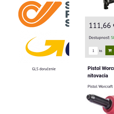
111,66
Dostupnosť:
S
ks
Pistol Worc
GLS doručenie
nitovacia
Pistol Worcraft