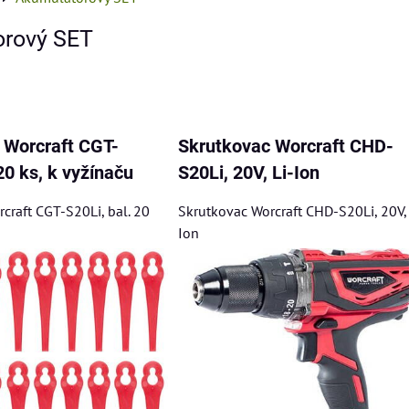
rový SET
am
buľka
 Worcraft CGT-
Skrutkovac Worcraft CHD-
20 ks, k vyžínaču
S20Li, 20V, Li-Ion
craft CGT-S20Li, bal. 20
Skrutkovac Worcraft CHD-S20Li, 20V, 
Ion