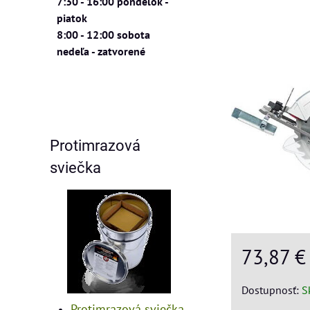
7:30 - 16:00 pondelok -
piatok
8:00 - 12:00 sobota
nedeľa - zatvorené
Protimrazová
sviečka
73,87 
Dostupnosť:
S
Protimrazová sviečka