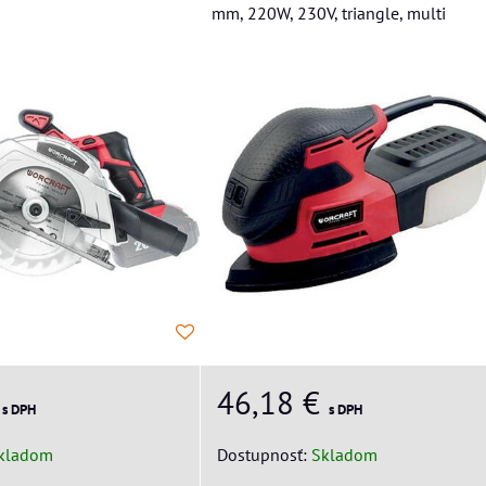
mm, 220W, 230V, triangle, multi
€
46,18 €
s DPH
s DPH
kladom
Dostupnosť:
Skladom