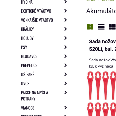
HYDINA
Akumuláto
EXOTICKÉ VTÁCTVO
VONKAJŠIE VTÁCTVO
KRÁLIKY
Mriežka
Zozn
Ta
HOLUBY
Sada nožov
PSY
S20Li, bal. 
HLODAVCE
Sada nožov Wor
PREPELICE
ks, k vyžínaču
OŠÍPANÉ
OVCE
PASCE NA MYŠI A
POTKANY
VIANOCE