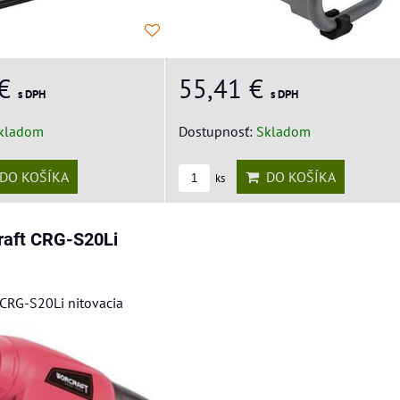
 €
55,41 €
s DPH
s DPH
kladom
Dostupnosť:
Skladom
DO KOŠÍKA
DO KOŠÍKA
ks
raft CRG-S20Li
 CRG-S20Li nitovacia