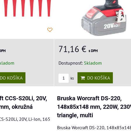
71,16 €
 DPH
s DPH
kladom
Dostupnosť:
Skladom
DO KOŠÍKA
DO KOŠÍKA
ks
ft CCS-S20Li, 20V,
Bruska Worcraft DS-220,
 mm, okružná
148x85x148 mm, 220W, 230
triangle, multi
CS-S20Li, 20V, Li-Ion, 165
Bruska Worcraft DS-220, 148x85x14