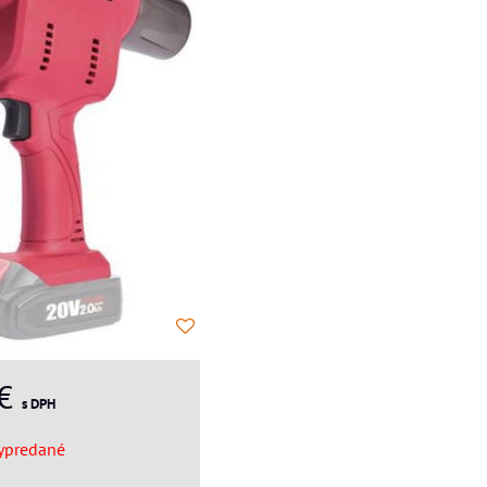
 €
s DPH
ypredané