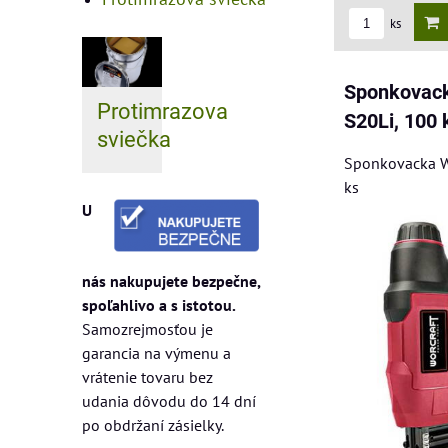
ks
Sponkovack
Protimrazova
S20Li, 100 
sviečka
Sponkovacka W
ks
U
nás nakupujete bezpečne,
spoľahlivo a s istotou.
Samozrejmosťou je
garancia na výmenu a
vrátenie tovaru bez
udania dôvodu do 14 dní
po obdržaní zásielky.