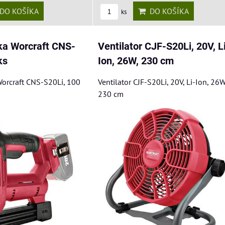
DO KOŠÍKA
DO KOŠÍKA
ks
a Worcraft CNS-
Ventilator CJF-S20Li, 20V, L
ks
Ion, 26W, 230 cm
orcraft CNS-S20Li, 100
Ventilator CJF-S20Li, 20V, Li-Ion, 26W
230 cm