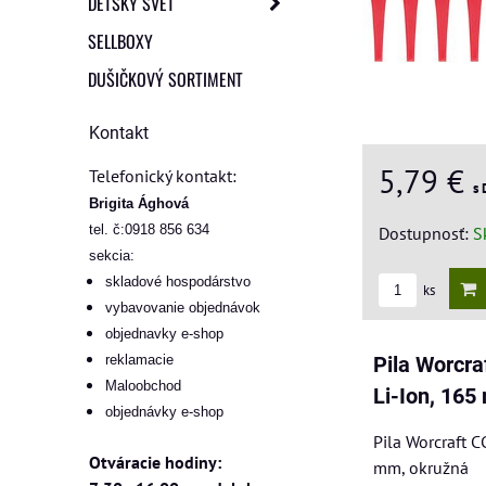
DETSKÝ SVET
SELLBOXY
DUŠIČKOVÝ SORTIMENT
Kontakt
5,79 €
Telefonický kontakt:
s
Brigita Ághová
tel. č:0918 856 634
Dostupnosť:
S
sekcia:
skladové hospodárstvo
ks
vybavovanie objednávok
objednavky e-shop
reklamacie
Pila Worcra
Maloobchod
Li-Ion, 165
objednávky e-shop
Pila Worcraft C
Otváracie hodiny:
mm, okružná