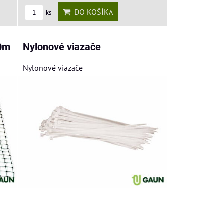
DO KOŠÍKA
ks
00m
Nylonové viazače
Nylonové viazače