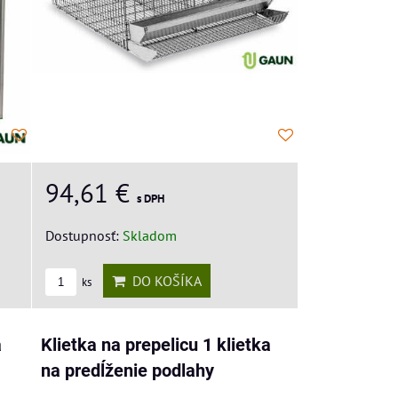
94,61 €
s DPH
Dostupnosť:
Skladom
DO KOŠÍKA
ks
á
Klietka na prepelicu 1 klietka
na predĺženie podlahy