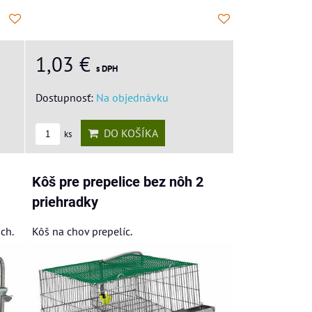
1,03 €
s DPH
Dostupnosť:
Na objednávku
DO KOŠÍKA
ks
Kôš pre prepelice bez nôh 2
priehradky
ch.
Kôš na chov prepelíc.