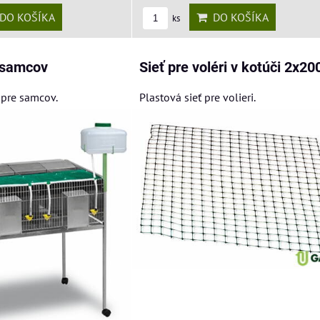
DO KOŠÍKA
DO KOŠÍKA
ks
e samcov
Sieť pre voléri v kotúči 2x2
 pre samcov.
Plastová sieť pre volieri.