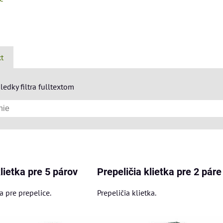
xt
ledky filtra fulltextom
am
buľka
lietka pre 5 párov
Prepeličia klietka pre 2 páre
a pre prepelice.
Prepeličia klietka.