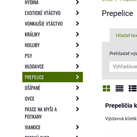
HYDINA
Prepelice
EXOTICKÉ VTÁCTVO
VONKAJŠIE VTÁCTVO
KRÁLIKY
Hľadať te
HOLUBY
Prehľadať výs
PSY
HLODAVCE
PREPELICE
OŠÍPANÉ
OVCE
Mriežka
Zozn
Ta
Prepeličia k
PASCE NA MYŠI A
POTKANY
Výstavná klietk
VIANOCE