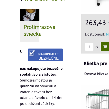
263,43
Protimrazova
sviečka
Dostupnosť:
N
ks
U
Klietka pre
nás nakupujete bezpečne,
Kovová klietka
spoľahlivo a s istotou.
Samozrejmosťou je
garancia na výmenu a
vrátenie tovaru bez
udania dôvodu do 14 dní
po obdržaní zásielky.