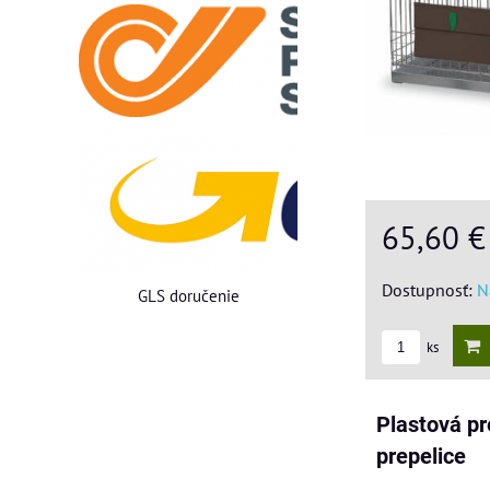
65,60 
Dostupnosť:
N
GLS doručenie
ks
Plastová pr
prepelice