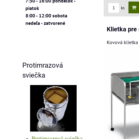
7:30 - 16:00 pondelok -
piatok
ks
8:00 - 12:00 sobota
nedeľa - zatvorené
Klietka pr
Kovová klietka
Protimrazová
sviečka
Protimrazová sviečka