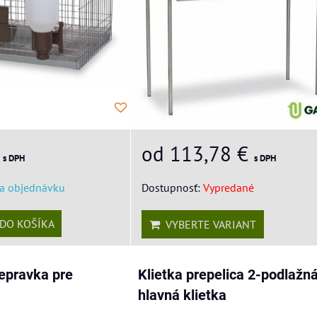
€
od 113,78 €
s DPH
s DPH
a objednávku
Dostupnosť:
Vypredané
DO KOŠÍKA
VYBERTE VARIANT
epravka pre
Klietka prepelica 2-podlažn
hlavná klietka