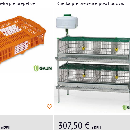
avka pre prepelice
Klietka pre prepelice poschodová.
€
307,50 €
s DPH
s DPH