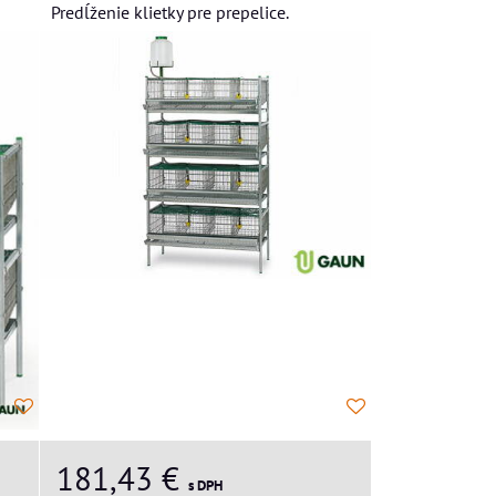
Predĺženie klietky pre prepelice.
181,43 €
s DPH