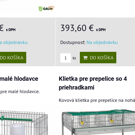
393,60 €
 €
s DPH
s DPH
Dostupnosť:
Na objednávku
a objednávku
DO KOŠÍKA
DO KOŠÍKA
ks
 malé hlodavce
Klietka pre prepelice so 4
priehradkami
 pre malé hlodavce.
Kovová klietka pre prepelice na nohá