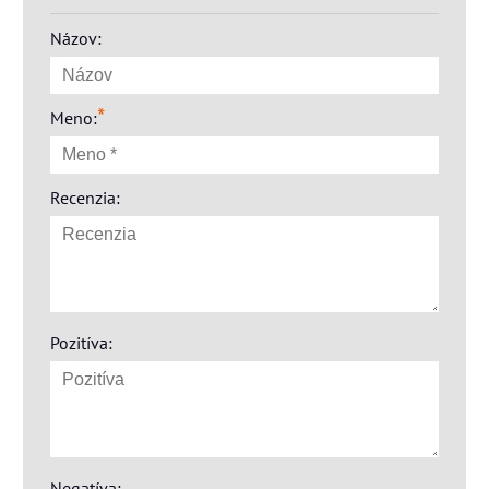
Názov:
*
Meno:
Recenzia:
Pozitíva:
Negatíva: