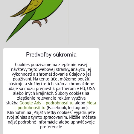
Predvoľby súkromia
KONTAKTNÉ ÚDAJE
Cookies používame na zlepšenie vašej
návštevy tejto webovej stránky, analýzu jej
O nás
výkonnosti a zhromažďovanie údajov o jej
používaní. Na tento účel môžeme použiť
nástroje a služby tretích strán a zhromaždené
Kontakt
údaje sa môžu preniesť k partnerom v EÚ, USA
alebo iných krajinách. Súbory cookies na
Požičovňa náradia
zlepšenie relevancie reklám využíva
služba
Google Ads – podrobnosti tu
alebo
Meta
– podrobnosti tu
(Facebook, Instagram).
Názory našich zákazníkov
Kliknutím na „Prijať všetky cookies“ vyjadrujete
svoj súhlas s týmto spracovaním. Nižšie môžete
Mapa stránok
nájsť podrobné informácie alebo upraviť svoje
preferencie
SLEDUJTE NÁS