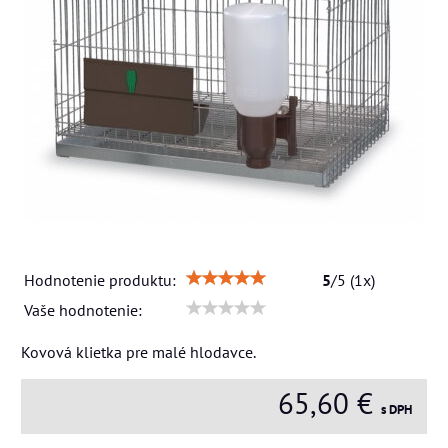
Hodnotenie produktu:
5
/
5
(
1
x)
Vaše hodnotenie:
Kovová klietka pre malé hlodavce.
65,60 €
s DPH