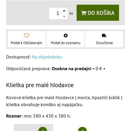
DO KOŠÍKA
ks
Pridať k Obľúbeným
Pridať do zoznamu
Doručenia
Dostupnosť:
Na objednávku
Osobne na predajni
•
0 €
•
Klietka pre malé hlodavce
Kovová klietka pre malé hlodavce ( morča, trpazličí králik )
klietka obvahuje krmítko aj napájačku.
Rozmer:
mm. 580 x 430 x 380 h.