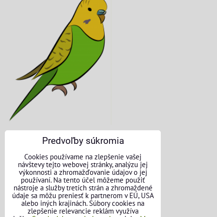
Predvoľby súkromia
KONTAKTNÉ ÚDAJE
Cookies používame na zlepšenie vašej
návštevy tejto webovej stránky, analýzu jej
O nás
výkonnosti a zhromažďovanie údajov o jej
používaní. Na tento účel môžeme použiť
nástroje a služby tretích strán a zhromaždené
Kontakt
údaje sa môžu preniesť k partnerom v EÚ, USA
alebo iných krajinách. Súbory cookies na
Požičovňa náradia
zlepšenie relevancie reklám využíva