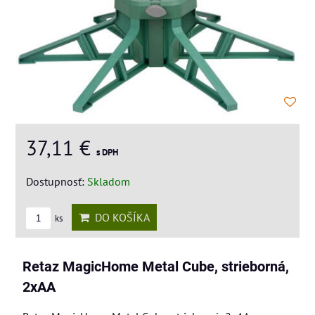
37,11 €
s DPH
Dostupnosť:
Skladom
DO KOŠÍKA
ks
Retaz MagicHome Metal Cube, strieborná,
2xAA