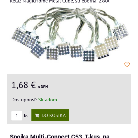
Retaz MagicHome Metal Cube, strieborná, 2xAA
1,68 €
s DPH
Dostupnosť:
Skladom
DO KOŠÍKA
ks
Spojka Multi-Connect C53, T-kus, na