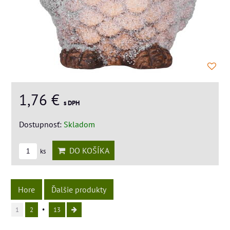
1,76 €
s DPH
Dostupnosť:
Skladom
DO KOŠÍKA
ks
Hore
Ďalšie produkty
1
2
13