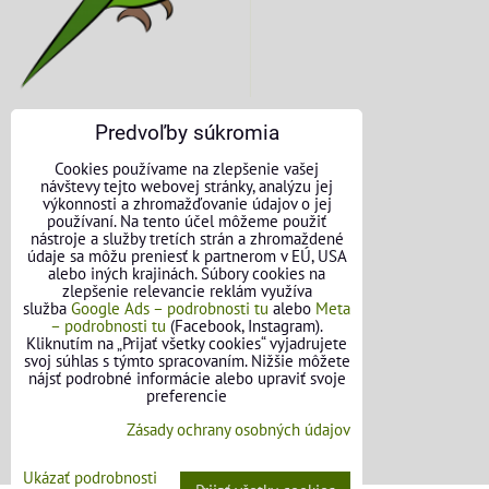
Predvoľby súkromia
KONTAKTNÉ ÚDAJE
Cookies používame na zlepšenie vašej
návštevy tejto webovej stránky, analýzu jej
O nás
výkonnosti a zhromažďovanie údajov o jej
používaní. Na tento účel môžeme použiť
nástroje a služby tretích strán a zhromaždené
Kontakt
údaje sa môžu preniesť k partnerom v EÚ, USA
alebo iných krajinách. Súbory cookies na
Požičovňa náradia
zlepšenie relevancie reklám využíva
služba
Google Ads – podrobnosti tu
alebo
Meta
– podrobnosti tu
(Facebook, Instagram).
Názory našich zákazníkov
Kliknutím na „Prijať všetky cookies“ vyjadrujete
svoj súhlas s týmto spracovaním. Nižšie môžete
Mapa stránok
nájsť podrobné informácie alebo upraviť svoje
preferencie
SLEDUJTE NÁS
Zásady ochrany osobných údajov
Facebook
Ukázať podrobnosti