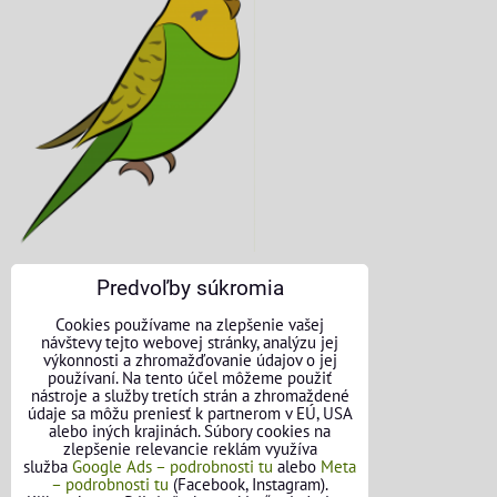
Predvoľby súkromia
KONTAKTNÉ ÚDAJE
Cookies používame na zlepšenie vašej
návštevy tejto webovej stránky, analýzu jej
O nás
výkonnosti a zhromažďovanie údajov o jej
používaní. Na tento účel môžeme použiť
nástroje a služby tretích strán a zhromaždené
Kontakt
údaje sa môžu preniesť k partnerom v EÚ, USA
alebo iných krajinách. Súbory cookies na
Požičovňa náradia
zlepšenie relevancie reklám využíva
služba
Google Ads – podrobnosti tu
alebo
Meta
– podrobnosti tu
(Facebook, Instagram).
Názory našich zákazníkov