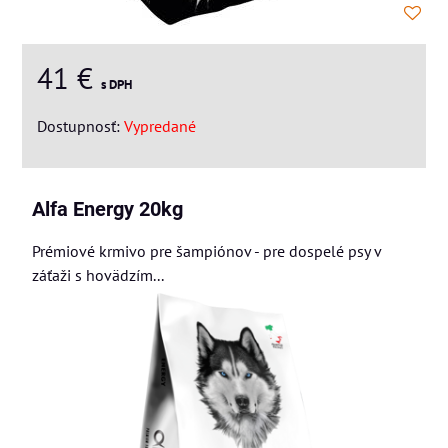
41 €
s DPH
Dostupnosť:
Vypredané
Alfa Energy 20kg
Prémiové krmivo pre šampiónov - pre dospelé psy v
záťaži s hovädzím...