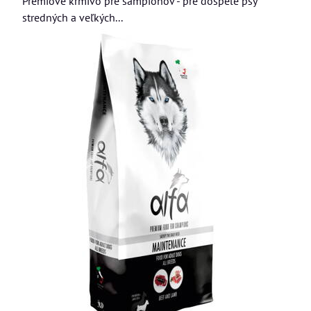
Prémiové krmivo pre šampiónov - pre dospelé psy
stredných a veľkých...