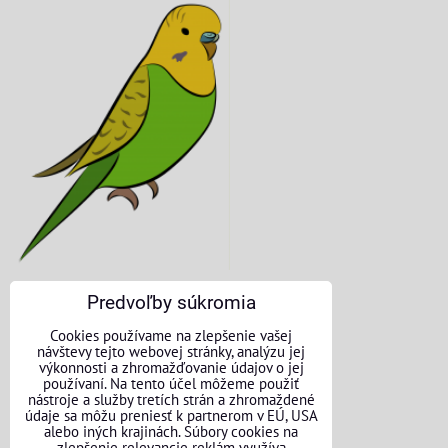
Predvoľby súkromia
KONTAKTNÉ ÚDAJE
Cookies používame na zlepšenie vašej
návštevy tejto webovej stránky, analýzu jej
O nás
výkonnosti a zhromažďovanie údajov o jej
používaní. Na tento účel môžeme použiť
nástroje a služby tretích strán a zhromaždené
Kontakt
údaje sa môžu preniesť k partnerom v EÚ, USA
alebo iných krajinách. Súbory cookies na
Požičovňa náradia
zlepšenie relevancie reklám využíva