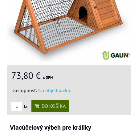
73,80 €
s DPH
Dostupnosť:
Na objednávku
DO KOŠÍKA
ks
Viacúčelový výbeh pre králiky