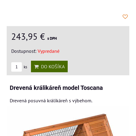
243,95 €
s DPH
Dostupnosť:
Vypredané
DO KOŠÍKA
ks
Drevená králikáreň model Toscana
Drevená posuvná králikáreň s výbehom.