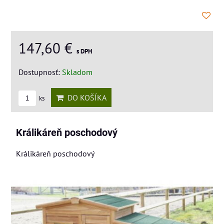
147,60 €
s DPH
Dostupnosť:
Skladom
DO KOŠÍKA
ks
Králikáreň poschodový
Králikáreň poschodový