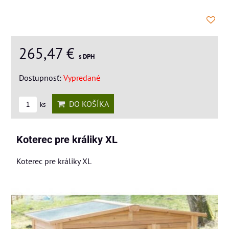
265,47 €
s DPH
Dostupnosť:
Vypredané
DO KOŠÍKA
ks
Koterec pre králiky XL
Koterec pre králiky XL