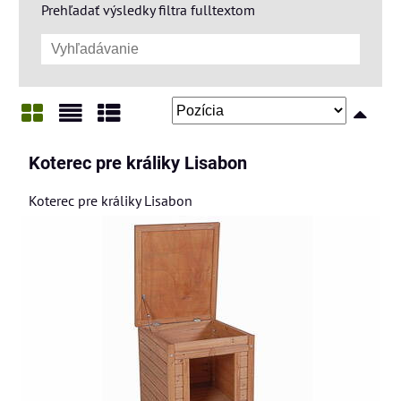
Prehľadať výsledky filtra fulltextom
Mriežka
Zoznam
Tabuľka
Koterec pre králiky Lisabon
Koterec pre králiky Lisabon