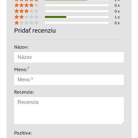
0 x
0 x
1 x
0 x
Pridať recenziu
Názov:
*
Meno:
Recenzia:
Pozitíva: