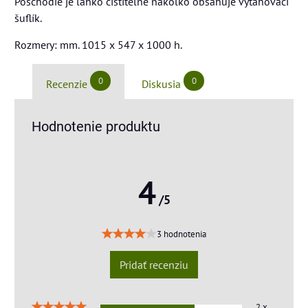
Poschodie je ľahko čistiteľné nakoľko obsahuje vyťahovací
šuflík.
Rozmery: mm. 1015 x 547 x 1000 h.
0
0
Recenzie
Diskusia
Hodnotenie produktu
4
/5
3 hodnotenia
Pridať recenziu
2 x