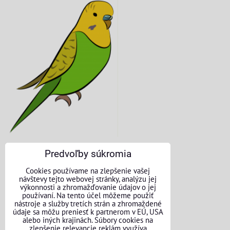
Predvoľby súkromia
KONTAKTNÉ ÚDAJE
Cookies používame na zlepšenie vašej
návštevy tejto webovej stránky, analýzu jej
O nás
výkonnosti a zhromažďovanie údajov o jej
používaní. Na tento účel môžeme použiť
nástroje a služby tretích strán a zhromaždené
Kontakt
údaje sa môžu preniesť k partnerom v EÚ, USA
alebo iných krajinách. Súbory cookies na
Požičovňa náradia
zlepšenie relevancie reklám využíva