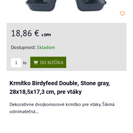
18,86 €
s DPH
Dostupnosť:
Skladom
DO KOŠÍKA
ks
Krmítko Birdyfeed Double, Stone gray,
28x18,5x17,3 cm, pre vtáky
Dekoratívne dvojkomorové krmítko pre vtáky. Šikmá
odnímateľná...