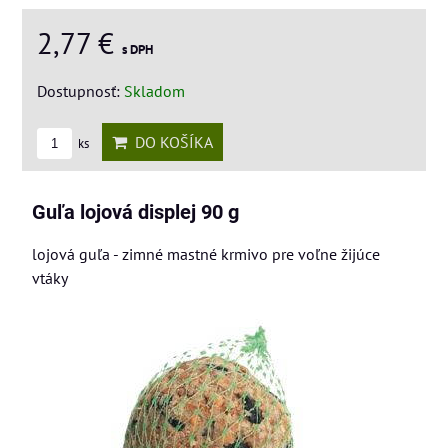
2,77 €
s DPH
Dostupnosť:
Skladom
DO KOŠÍKA
ks
Guľa lojová displej 90 g
lojová guľa - zimné mastné krmivo pre voľne žijúce
vtáky