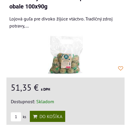
obale 100x90g
Lojová guľa pre divoko žijúce vtáctvo. Tradičný zdroj
potravy,...
51,35 €
s DPH
Dostupnosť:
Skladom
DO KOŠÍKA
ks