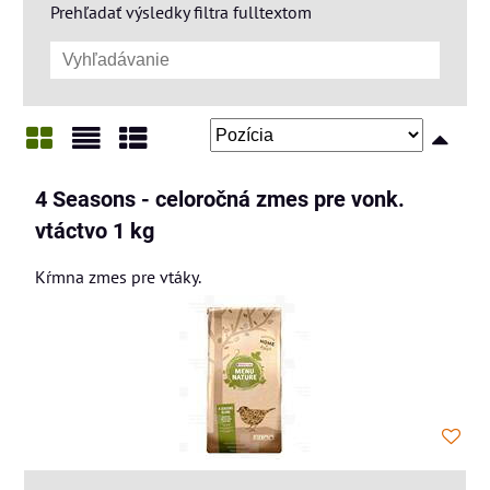
Prehľadať výsledky filtra fulltextom
Mriežka
Zoznam
Tabuľka
4 Seasons - celoročná zmes pre vonk.
vtáctvo 1 kg
Kŕmna zmes pre vtáky.