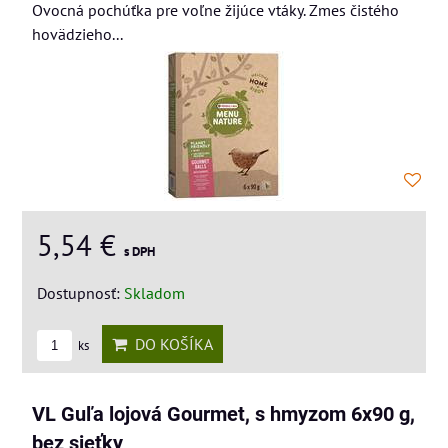
Ovocná pochúťka pre voľne žijúce vtáky. Zmes čistého
hovädzieho...
5,54 €
s DPH
Dostupnosť:
Skladom
DO KOŠÍKA
ks
VL Guľa lojová Gourmet, s hmyzom 6x90 g,
bez sieťky