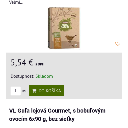
Veľmi...
5,54 €
s DPH
Dostupnosť:
Skladom
DO KOŠÍKA
ks
VL Guľa lojová Gourmet, s bobuľovým
ovocím 6x90 g, bez sieťky