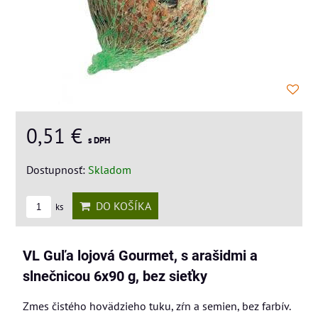
0,51 €
s DPH
Dostupnosť:
Skladom
DO KOŠÍKA
ks
VL Guľa lojová Gourmet, s arašidmi a
slnečnicou 6x90 g, bez sieťky
Zmes čistého hovädzieho tuku, zŕn a semien, bez farbív.