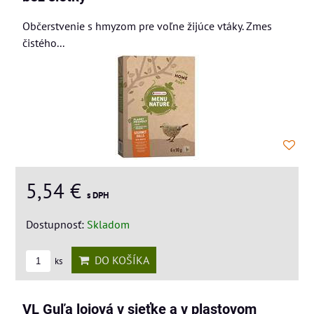
Občerstvenie s hmyzom pre voľne žijúce vtáky. Zmes
čistého...
5,54 €
s DPH
Dostupnosť:
Skladom
DO KOŠÍKA
ks
VL Guľa lojová v sieťke a v plastovom