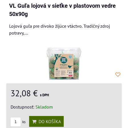
VL Guľa lojová v sieťke v plastovom vedre
50x90g
Lojová guľa pre divoko žijúce vtáctvo. Tradičný zdroj
potravy,...
32,08 €
s DPH
Dostupnosť:
Skladom
DO KOŠÍKA
ks