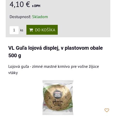
4,10 €
s DPH
Dostupnosť:
Skladom
DO KOŠÍKA
ks
VL Guľa lojová displej, v plastovom obale
500 g
Lojová guľa - zimné mastné krmivo pre voľne žijúce
vtáky