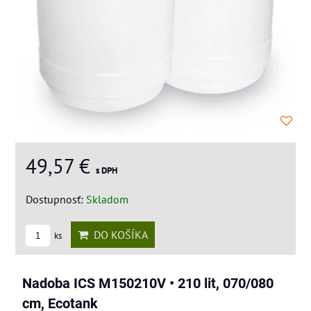
49,57 €
s DPH
Dostupnosť:
Skladom
DO KOŠÍKA
ks
Nadoba ICS M150210V • 210 lit, 070/080
cm, Ecotank