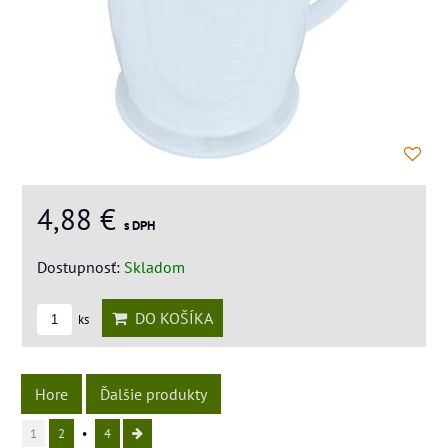
4,88 €
s DPH
Dostupnosť:
Skladom
DO KOŠÍKA
ks
Hore
Ďalšie produkty
1
2
4