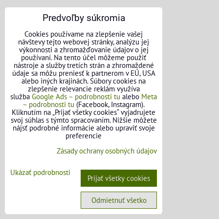
Predvoľby súkromia
Cookies používame na zlepšenie vašej
návštevy tejto webovej stránky, analýzu jej
výkonnosti a zhromažďovanie údajov o jej
používaní. Na tento účel môžeme použiť
nástroje a služby tretích strán a zhromaždené
údaje sa môžu preniesť k partnerom v EÚ, USA
alebo iných krajinách. Súbory cookies na
zlepšenie relevancie reklám využíva
služba
Google Ads – podrobnosti tu
alebo
Meta
– podrobnosti tu
(Facebook, Instagram).
Kliknutím na „Prijať všetky cookies“ vyjadrujete
svoj súhlas s týmto spracovaním. Nižšie môžete
nájsť podrobné informácie alebo upraviť svoje
preferencie
Zásady ochrany osobných údajov
KONTAKTNÉ ÚDAJE
Ukázať podrobnosti
Prijať všetky cookies
O nás
Odmietnuť všetko
Kontakt