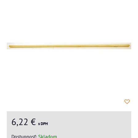
6,22 €
s DPH
Dostupnosť:
Skladom