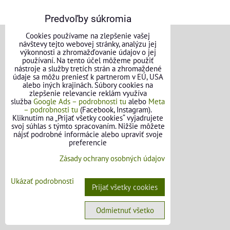
Predvoľby súkromia
Cookies používame na zlepšenie vašej
návštevy tejto webovej stránky, analýzu jej
VŠEOBECNÉ INFORMÁCIE
výkonnosti a zhromažďovanie údajov o jej
používaní. Na tento účel môžeme použiť
nástroje a služby tretích strán a zhromaždené
Obchodné podmienky pre osoby
údaje sa môžu preniesť k partnerom v EÚ, USA
alebo iných krajinách. Súbory cookies na
Obchodné podmienky pre firmy
zlepšenie relevancie reklám využíva
služba
Google Ads – podrobnosti tu
alebo
Meta
– podrobnosti tu
(Facebook, Instagram).
Ochrana osobných údajov
Kliknutím na „Prijať všetky cookies“ vyjadrujete
svoj súhlas s týmto spracovaním. Nižšie môžete
Reklamačný poriadok
nájsť podrobné informácie alebo upraviť svoje
preferencie
Formulár na odstúpenie od zmluvy
Zásady ochrany osobných údajov
FAQ - Často kladené otázky
Ukázať podrobnosti
Prijať všetky cookies
Odmietnuť všetko
OBJEDNÁVKY