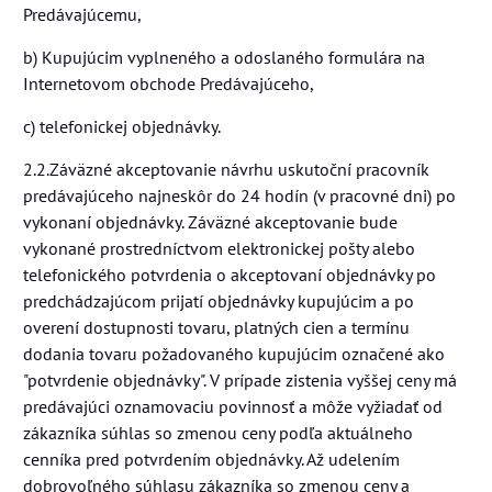
Predávajúcemu,
b) Kupujúcim vyplneného a odoslaného formulára na
Internetovom obchode Predávajúceho,
c) telefonickej objednávky.
2.2.Záväzné akceptovanie návrhu uskutoční pracovník
predávajúceho najneskôr do 24 hodín (v pracovné dni) po
vykonaní objednávky. Záväzné akceptovanie bude
vykonané prostredníctvom elektronickej pošty alebo
telefonického potvrdenia o akceptovaní objednávky po
predchádzajúcom prijatí objednávky kupujúcim a po
overení dostupnosti tovaru, platných cien a termínu
dodania tovaru požadovaného kupujúcim označené ako
"potvrdenie objednávky". V prípade zistenia vyššej ceny má
predávajúci oznamovaciu povinnosť a môže vyžiadať od
zákazníka súhlas so zmenou ceny podľa aktuálneho
cenníka pred potvrdením objednávky. Až udelením
dobrovoľného súhlasu zákazníka so zmenou ceny a