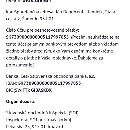
telefón:
0918 856 634
korešpondenčná adresa: Ján Debreceni – Jandeb , Stará
cesta 2, Šamorín 931 01
Číslo účtu pre bezhotovostné platby:
SK7309000000005117997855
(Prosím, neuhrádzajte na
tento účet priamym bankovým prevodom alebo vkladom
žiadne platby pred tým, ako Vám oznámime konkrétne
detaily o platbe k Vašej objednávke. Ďakujeme za
porozumenie.)
Banka: Československá obchodná banka, a.s.
IBAN:
SK7309000000005117997855
BIC (SWIFT):
GIBASKBX
Orgán dozoru:
Slovenská obchodná inšpekcia (SOI)
Inšpektorát SOI pre Trnavský kraj
Pekárska 23, 917 01 Trnava 1