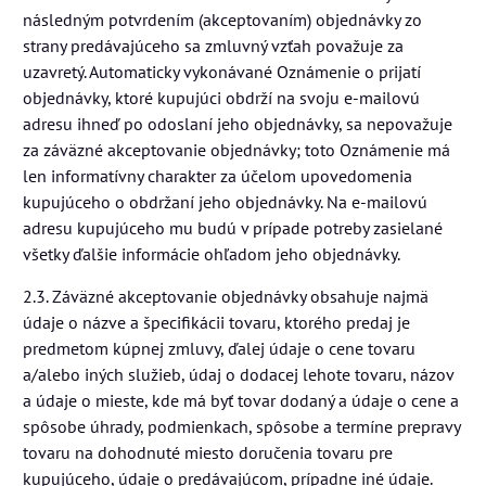
následným potvrdením (akceptovaním) objednávky zo
strany predávajúceho sa zmluvný vzťah považuje za
uzavretý. Automaticky vykonávané Oznámenie o prijatí
objednávky, ktoré kupujúci obdrží na svoju e-mailovú
adresu ihneď po odoslaní jeho objednávky, sa nepovažuje
za záväzné akceptovanie objednávky; toto Oznámenie má
len informatívny charakter za účelom upovedomenia
kupujúceho o obdržaní jeho objednávky. Na e-mailovú
adresu kupujúceho mu budú v prípade potreby zasielané
všetky ďalšie informácie ohľadom jeho objednávky.
2.3. Záväzné akceptovanie objednávky obsahuje najmä
údaje o názve a špecifikácii tovaru, ktorého predaj je
predmetom kúpnej zmluvy, ďalej údaje o cene tovaru
a/alebo iných služieb, údaj o dodacej lehote tovaru, názov
a údaje o mieste, kde má byť tovar dodaný a údaje o cene a
spôsobe úhrady, podmienkach, spôsobe a termíne prepravy
tovaru na dohodnuté miesto doručenia tovaru pre
kupujúceho, údaje o predávajúcom, prípadne iné údaje.