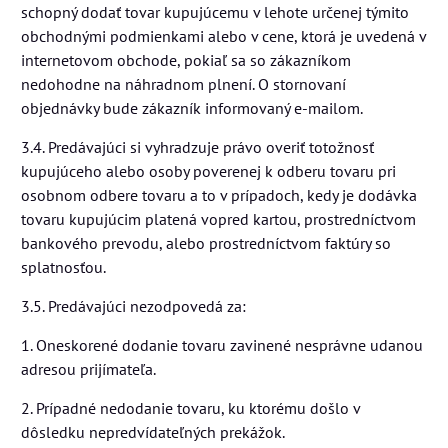
schopný dodať tovar kupujúcemu v lehote určenej týmito
obchodnými podmienkami alebo v cene, ktorá je uvedená v
internetovom obchode, pokiaľ sa so zákazníkom
nedohodne na náhradnom plnení. O stornovaní
objednávky bude zákazník informovaný e-mailom.
3.4. Predávajúci si vyhradzuje právo overiť totožnosť
kupujúceho alebo osoby poverenej k odberu tovaru pri
osobnom odbere tovaru a to v prípadoch, kedy je dodávka
tovaru kupujúcim platená vopred kartou, prostredníctvom
bankového prevodu, alebo prostredníctvom faktúry so
splatnosťou.
3.5. Predávajúci nezodpovedá za:
1. Oneskorené dodanie tovaru zavinené nesprávne udanou
adresou prijímateľa.
2. Prípadné nedodanie tovaru, ku ktorému došlo v
dôsledku nepredvídateľných prekážok.