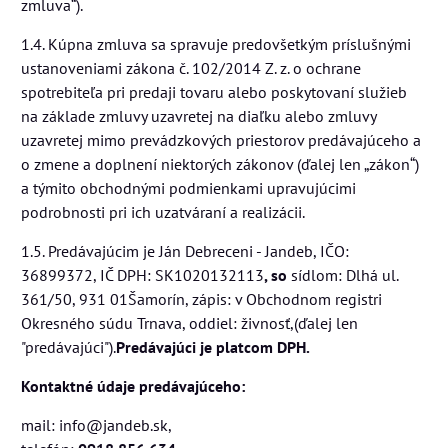
zmluva“).
1.4. Kúpna zmluva sa spravuje predovšetkým príslušnými
ustanoveniami zákona č. 102/2014 Z. z. o ochrane
spotrebiteľa pri predaji tovaru alebo poskytovaní služieb
na základe zmluvy uzavretej na diaľku alebo zmluvy
uzavretej mimo prevádzkových priestorov predávajúceho a
o zmene a doplnení niektorých zákonov (ďalej len „zákon“)
a týmito obchodnými podmienkami upravujúcimi
podrobnosti pri ich uzatváraní a realizácii.
1.5. Predávajúcim je Ján Debreceni - Jandeb, IČO:
36899372, IČ DPH:
SK1020132113
, so
sídlom: Dlhá ul.
361/50, 931 01Šamorín, zápis: v Obchodnom registri
Okresného súdu Trnava, oddiel: živnosť,(ďalej len
"predávajúci").
Predávajúci je platcom DPH.
Kontaktné údaje predávajúceho:
mail: info@jandeb.sk,