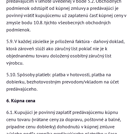
predávajúcim v lehote uvedenej v bode 5.2. Obchodných
podmienok odstúpiť od kúpnej zmluvy a predávajúci je
povinný vrátiť kupujúcemu už zaplatenú časť kúpnej ceny v
zmysle bodu 10.8. týchto všeobecných obchodných
podmienok.
5.9. V každej zásielke je priložená faktúra - daňový doklad,
ktorá zároveň slúži ako záručný list pokiaľ nie je k
objednanému tovaru doložený osobitný záručný list
výrobcu.
5.10. Spôsoby platieb: platba v hotovosti, platba na
dobierku, bezhotovostným prevodom/vkladom na účet
predávajúceho.
6. Kúpna cena
6.1. Kupujúci je povinný zaplatiť predávajúcemu kúpnu
cenu tovaru (vrátane ceny za dopravu, poštovné a balné,
prípadne cenu dobierky) dohodnutú v kúpnej zmluve
a/alebo podľa cenníka predávajúceho platného v čase