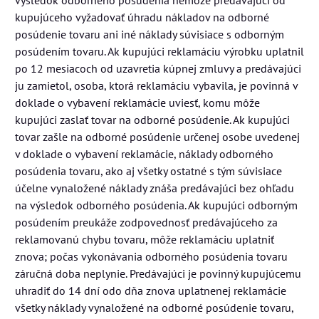
kupujúceho vyžadovať úhradu nákladov na odborné
posúdenie tovaru ani iné náklady súvisiace s odborným
posúdením tovaru. Ak kupujúci reklamáciu výrobku uplatnil
po 12 mesiacoch od uzavretia kúpnej zmluvy a predávajúci
ju zamietol, osoba, ktorá reklamáciu vybavila, je povinná v
doklade o vybavení reklamácie uviesť, komu môže
kupujúci zaslať tovar na odborné posúdenie. Ak kupujúci
tovar zašle na odborné posúdenie určenej osobe uvedenej
v doklade o vybavení reklamácie, náklady odborného
posúdenia tovaru, ako aj všetky ostatné s tým súvisiace
účelne vynaložené náklady znáša predávajúci bez ohľadu
na výsledok odborného posúdenia. Ak kupujúci odborným
posúdením preukáže zodpovednosť predávajúceho za
reklamovanú chybu tovaru, môže reklamáciu uplatniť
znova; počas vykonávania odborného posúdenia tovaru
záručná doba neplynie. Predávajúci je povinný kupujúcemu
uhradiť do 14 dní odo dňa znova uplatnenej reklamácie
všetky náklady vynaložené na odborné posúdenie tovaru,