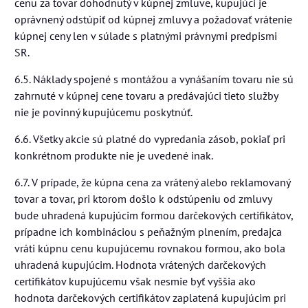
cenu za tovar dohodnutý v kúpnej zmluve, kupujúci je
oprávnený odstúpiť od kúpnej zmluvy a požadovať vrátenie
kúpnej ceny len v súlade s platnými právnymi predpismi
SR.
6.5. Náklady spojené s montážou a vynášaním tovaru nie sú
zahrnuté v kúpnej cene tovaru a predávajúci tieto služby
nie je povinný kupujúcemu poskytnúť.
6.6. Všetky akcie sú platné do vypredania zásob, pokiaľ pri
konkrétnom produkte nie je uvedené inak.
6.7. V prípade, že kúpna cena za vrátený alebo reklamovaný
tovar a tovar, pri ktorom došlo k odstúpeniu od zmluvy
bude uhradená kupujúcim formou darčekových certifikátov,
prípadne ich kombináciou s peňažným plnením, predajca
vráti kúpnu cenu kupujúcemu rovnakou formou, ako bola
uhradená kupujúcim. Hodnota vrátených darčekových
certifikátov kupujúcemu však nesmie byť vyššia ako
hodnota darčekových certifikátov zaplatená kupujúcim pri