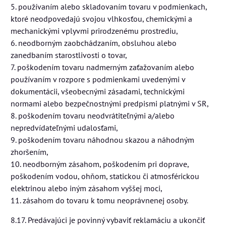
5. používaním alebo skladovaním tovaru v podmienkach,
ktoré neodpovedajú svojou vlhkosťou, chemickými a
mechanickými vplyvmi prirodzenému prostrediu,
6. neodborným zaobchádzaním, obsluhou alebo
zanedbaním starostlivosti o tovar,
7. poškodením tovaru nadmerným zaťažovaním alebo
používaním v rozpore s podmienkami uvedenými v
dokumentácii, všeobecnými zásadami, technickými
normami alebo bezpečnostnými predpismi platnými v SR,
8. poškodením tovaru neodvrátiteľnými a/alebo
nepredvídateľnými udalosťami,
9. poškodením tovaru náhodnou skazou a náhodným
zhoršením,
10. neodborným zásahom, poškodením pri doprave,
poškodením vodou, ohňom, statickou či atmosférickou
elektrinou alebo iným zásahom vyššej moci,
11. zásahom do tovaru k tomu neoprávnenej osoby.
8.17. Predávajúci je povinný vybaviť reklamáciu a ukončiť