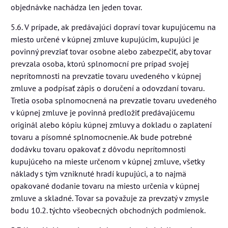
objednávke nachádza len jeden tovar.
5.6. V prípade, ak predávajúci dopraví tovar kupujúcemu na
miesto určené v kúpnej zmluve kupujúcim, kupujúci je
povinný prevziať tovar osobne alebo zabezpečiť, aby tovar
prevzala osoba, ktorú splnomocní pre prípad svojej
neprítomnosti na prevzatie tovaru uvedeného v kúpnej
zmluve a podpísať zápis o doručení a odovzdaní tovaru.
Tretia osoba splnomocnená na prevzatie tovaru uvedeného
v kúpnej zmluve je povinná predložiť predávajúcemu
originál alebo kópiu kúpnej zmluvy a dokladu o zaplatení
tovaru a písomné splnomocnenie. Ak bude potrebné
dodávku tovaru opakovať z dôvodu neprítomnosti
kupujúceho na mieste určenom v kúpnej zmluve, všetky
náklady s tým vzniknuté hradí kupujúci, a to najmä
opakované dodanie tovaru na miesto určenia v kúpnej
zmluve a skladné. Tovar sa považuje za prevzatý v zmysle
bodu 10.2. týchto všeobecných obchodných podmienok.