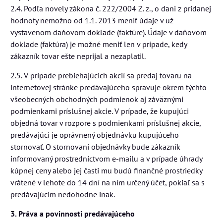
2.4. Podľa novely zákona č. 222/2004 Z. z., o dani z pridanej
hodnoty nemožno od 1.1. 2013 meniť údaje v už
vystavenom daňovom doklade (faktúre). Údaje v daňovom
doklade (faktúra) je možné meniť len v prípade, kedy
zákazník tovar ešte neprijal a nezaplatil.
2.5. V prípade prebiehajúcich akcií sa predaj tovaru na
internetovej stránke predávajúceho spravuje okrem týchto
všeobecných obchodných podmienok aj záväznými
podmienkami príslušnej akcie. V prípade, že kupujúci
objedná tovar v rozpore s podmienkami príslušnej akcie,
predávajúci je oprávnený objednávku kupujúceho
stornovať. O stornovaní objednávky bude zákazník
informovaný prostredníctvom e-mailu a v prípade úhrady
kúpnej ceny alebo jej časti mu budú finančné prostriedky
vrátené v lehote do 14 dní na ním určený účet, pokiaľ sa s
predávajúcim nedohodne inak.
3. Práva a povinnosti predávajúceho