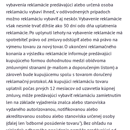
vybavenia reklamácie predávajúci alebo určená osoba
reklamáciu vybaví ihneď, v odôvodnených prípadoch
možno reklamáciu vybaviť aj neskôr. Vybavenie reklamácie
však nesmie trvať dlhšie ako 30 dní odo dňa uplatnenia
reklamácie. Po uplynutí lehoty na vybavenie reklamácie má
spotrebiteľ právo od zmluvy odstúpiť alebo má právo na
výmenu tovaru za nový tovar. O ukončení reklamačného
konania a výsledku reklamácie informuje predávajúci
kupujúceho formou dohodnutou medzi obidvoma
zmluvnými stranami (e-mailom a doporučeným listom) a
zároveň bude kupujúcemu spolu s tovarom doručený
reklamačný protokol. Ak kupujúci reklamáciu tovaru
uplatnil počas prvých 12 mesiacov od uzavretia kúpnej
zmluvy, môže predávajúci vybaviť reklamáciu zamietnutím
len na základe vyjadrenia znalca alebo stanoviska
vydaného autorizovanou, notifikovanou alebo
akreditovanou osobou alebo stanoviska určenej osoby
(ďalej len "odborné posúdenie tovaru"). Bez ohľadu na
výsledok odborného posúdenia nemôže predávajúci od