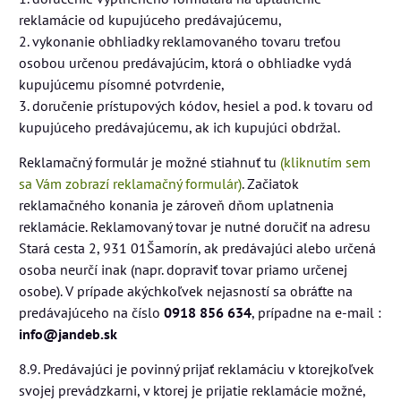
reklamácie od kupujúceho predávajúcemu,
2. vykonanie obhliadky reklamovaného tovaru treťou
osobou určenou predávajúcim, ktorá o obhliadke vydá
kupujúcemu písomné potvrdenie,
3. doručenie prístupových kódov, hesiel a pod. k tovaru od
kupujúceho predávajúcemu, ak ich kupujúci obdržal.
Reklamačný formulár je možné stiahnuť tu
(kliknutím sem
sa Vám zobrazí reklamačný formulár)
. Začiatok
reklamačného konania je zároveň dňom uplatnenia
reklamácie. Reklamovaný tovar je nutné doručiť na adresu
Stará cesta 2, 931 01Šamorín, ak predávajúci alebo určená
osoba neurčí inak (napr. dopraviť tovar priamo určenej
osobe). V prípade akýchkoľvek nejasností sa obráťte na
predávajúceho na číslo
0918 856 634
, prípadne na e-mail :
info@jandeb.sk
8.9. Predávajúci je povinný prijať reklamáciu v ktorejkoľvek
svojej prevádzkarni, v ktorej je prijatie reklamácie možné,