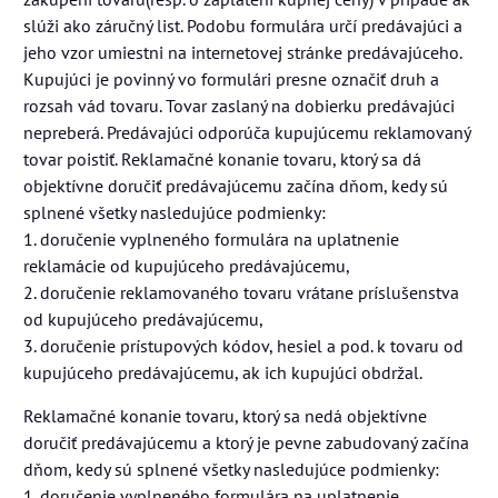
slúži ako záručný list. Podobu formulára určí predávajúci a
jeho vzor umiestni na internetovej stránke predávajúceho.
Kupujúci je povinný vo formulári presne označiť druh a
rozsah vád tovaru. Tovar zaslaný na dobierku predávajúci
nepreberá. Predávajúci odporúča kupujúcemu reklamovaný
tovar poistiť. Reklamačné konanie tovaru, ktorý sa dá
objektívne doručiť predávajúcemu začína dňom, kedy sú
splnené všetky nasledujúce podmienky:
1. doručenie vyplneného formulára na uplatnenie
reklamácie od kupujúceho predávajúcemu,
2. doručenie reklamovaného tovaru vrátane príslušenstva
od kupujúceho predávajúcemu,
3. doručenie prístupových kódov, hesiel a pod. k tovaru od
kupujúceho predávajúcemu, ak ich kupujúci obdržal.
Reklamačné konanie tovaru, ktorý sa nedá objektívne
doručiť predávajúcemu a ktorý je pevne zabudovaný začína
dňom, kedy sú splnené všetky nasledujúce podmienky:
1. doručenie vyplneného formulára na uplatnenie