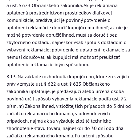
a ust. § 623 Občianskeho zákonníka. Ak je reklamácia
uplatnená prostredníctvom prostriedkov diaľkovej
komunikácie, predávajúci je povinný potvrdenie o
uplatnení reklamácie doručiť kupujúcemu ihneď; ak nie je
možné potvrdenie doručiť ihneď, musí sa doručiť bez
zbytočného odkladu, najneskôr však spolu s dokladom o
vybavení reklamácie; potvrdenie o uplatnení reklamácie sa
nemusí doručovať, ak kupujúci má možnosť preukázať
uplatnenie reklamácie iným spôsobom.
8.13. Na základe rozhodnutia kupujúceho, ktoré zo svojich
práv v zmysle ust. § 622 a ust. § 623 Občianskeho
zákonníka uplatňuje, je predávajúci alebo určená osoba
povinná určiť spôsob vybavenia reklamácie podľa ust. § 2
písm. m) Zákona ihneď, v zložitejších prípadoch do 3 dní od
začiatku reklamačného konania, v odôvodnených
prípadoch, najmä ak sa vyžaduje zložité technické
zhodnotenie stavu tovaru, najneskôr do 30 dní odo dňa
začiatku reklamačného konania. Po určení spôsobu