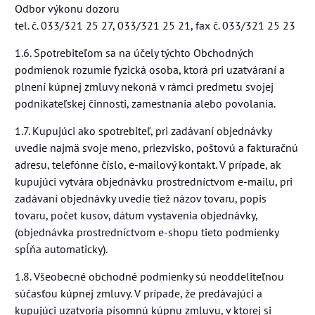
Odbor výkonu dozoru
tel. č. 033/321 25 27, 033/321 25 21, fax č. 033/321 25 23
1.6. Spotrebiteľom sa na účely týchto Obchodných
podmienok rozumie fyzická osoba, ktorá pri uzatváraní a
plnení kúpnej zmluvy nekoná v rámci predmetu svojej
podnikateľskej činnosti, zamestnania alebo povolania.
1.7. Kupujúci ako spotrebiteľ, pri zadávaní objednávky
uvedie najmä svoje meno, priezvisko, poštovú a fakturačnú
adresu, telefónne číslo, e-mailový kontakt. V prípade, ak
kupujúci vytvára objednávku prostredníctvom e-mailu, pri
zadávaní objednávky uvedie tiež názov tovaru, popis
tovaru, počet kusov, dátum vystavenia objednávky,
(objednávka prostredníctvom e-shopu tieto podmienky
spĺňa automaticky).
1.8. Všeobecné obchodné podmienky sú neoddeliteľnou
súčasťou kúpnej zmluvy. V prípade, že predávajúci a
kupujúci uzatvoria písomnú kúpnu zmluvu, v ktorej si