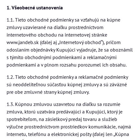
1. Všeobecné ustanovenia
1.1. Tieto obchodné podmienky sa vzťahujú na kúpne
zmluvy uzavierané na diaľku prostredníctvom
internetového obchodu na internetovej stránke
www.jandeb.sk (ďalej aj „Internetový obchod“), pričom
odoslaním objednávky Kupujúci vyjadruje, že sa oboznámil
s týmito obchodnými podmienkami a reklamačnými
podmienkami a v plnom rozsahu porozumel ich obsahu.
1.2. Tieto obchodné podmienky a reklamačné podmienky
sú neoddeliteľnou súčasťou kúpnej zmluvy a sú záväzné
pre obe zmluvné strany kúpnej zmluvy.
1.3. Kúpnou zmluvou uzavretou na diaľku sa rozumie
zmluva, ktorú uzatvára predávajúci a Kupujúci, ktorý je
spotrebiteľom, na zásielkový predaj tovaru a služieb
výlučne prostredníctvom prostriedkov komunikácie, najmä
internetu, telefónu a elektronickej pošty (ďalej len „Kúpna