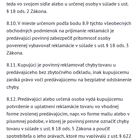
teda vo svojom sídle alebo u určenej osoby v súlade s ust.
§ 18 ods. 2 Zákona.
8.10. V mieste určenom podľa bodu 8.9 týchto všeobecných
obchodných podmienok na prijímanie reklamácií je
predávajúci povinný zabezpečiť prítomnosť osoby
poverenej vybavovať reklamácie v súlade s ust. § 18 ods. 3
Zákona.
8.11. Kupujúci je povinný reklamovať chyby tovaru u
predávajúceho bez zbytočného odkladu, inak kupujúcemu
zaniká právo voči predávajúcemu na bezplatné odstránenie
chyby.
8.12. Predávajúci alebo určená osoba vydá kupujúcemu
potvrdenie o uplatnení reklamácie tovaru vo vhodnej
forme zvolenej predávajúcim, napr. vo forme mailu alebo v
písomnej podobe, v ktorej je povinný presne označiť chyby
tovaru v súlade s ust. § 18 ods. 5 Zákona a poučiť
spotrebiteľa o jeho právach, ktoré mu vyplývajú z ust. § 622