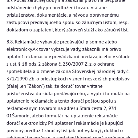
odstránenie chyby po predložení tovaru vrátane
príslušenstva, dokumentácie, a návodu oprávnenému
zástupcovi predávajúceho spolu so záručným listom, resp.
dokladom o zaplatení, ktorý zároveň slúži ako záručný list.
8.8. Reklamácie vybavuje predávajúci písomne alebo
elektronicky.Ak tovar vykazuje vady, zákazník má právo
uplatniť reklamáciu v prevádzkarni predávajúceho v súlade
s ust. § 18 ods. 2 zákona č. 250/2007 Z. z. o ochrane
spotrebiteľa a o zmene zákona Slovenskej národnej rady č.
372/1990 Zb. o priestupkoch v znení neskorších predpisov
(ďalej len "Zákon") tak, že doručí tovar vrátane
príslušenstva do sídla predávajúceho, a vyplní formulár na
uplatnenie reklamácie a tento doručí poštou spolu s
reklamovaným tovarom na adresu Stará cesta 2, 931
01Šamorín, alebo formulár na uplatnenie reklamácie
doručí elektronicky. Pri uplatnení reklamácie je kupujúci
povinný predložiť záručný list (ak bol vydaný) , doklad o
zakúpení tovaru(resp. o zaplatení kúpnej ceny) v prípade ak