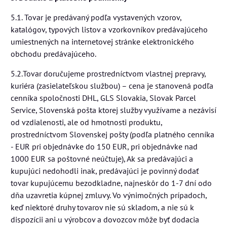
5.1. Tovar je predávaný podľa vystavených vzorov,
katalógov, typových listov a vzorkovníkov predávajúceho
umiestnených na internetovej stránke elektronického
obchodu predávajúceho.
5.2.Tovar doručujeme prostredníctvom vlastnej prepravy,
kuriéra (zasielateľskou službou) – cena je stanovená podľa
cenníka spoločnosti DHL, GLS Slovakia, Slovak Parcel
Service, Slovenská pošta ktorej služby využívame a nezávisí
od vzdialenosti, ale od hmotnosti produktu,
prostredníctvom Slovenskej pošty (podľa platného cenníka
- EUR pri objednávke do 150 EUR, pri objednávke nad
1000 EUR sa poštovné neúčtuje), Ak sa predávajúci a
kupujúci nedohodli inak, predávajúci je povinný dodať
tovar kupujúcemu bezodkladne, najneskôr do 1-7 dní odo
dňa uzavretia kúpnej zmluvy. Vo výnimočných prípadoch,
keď niektoré druhy tovarov nie sú skladom, a nie sú k
dispozícii ani u výrobcov a dovozcov môže byť dodacia