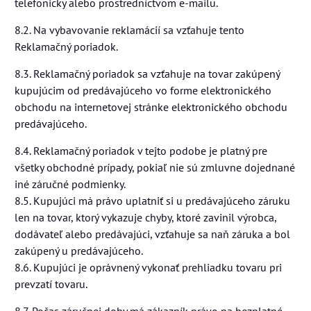
telefonicky alebo prostredníctvom e-mailu.
8.2. Na vybavovanie reklamácií sa vzťahuje tento
Reklamačný poriadok.
8.3. Reklamačný poriadok sa vzťahuje na tovar zakúpený
kupujúcim od predávajúceho vo forme elektronického
obchodu na internetovej stránke elektronického obchodu
predávajúceho.
8.4. Reklamačný poriadok v tejto podobe je platný pre
všetky obchodné prípady, pokiaľ nie sú zmluvne dojednané
iné záručné podmienky.
8.5. Kupujúci má právo uplatniť si u predávajúceho záruku
len na tovar, ktorý vykazuje chyby, ktoré zavinil výrobca,
dodávateľ alebo predávajúci, vzťahuje sa naň záruka a bol
zakúpený u predávajúceho.
8.6. Kupujúci je oprávnený vykonať prehliadku tovaru pri
prevzatí tovaru.
8.7. Počas záručnej doby má zákazník právo na bezplatné