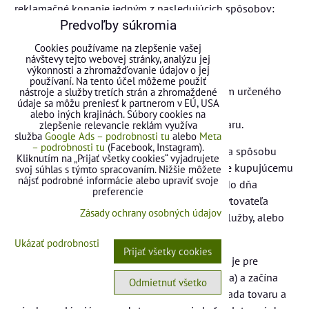
reklamačné konanie jedným z nasledujúcich spôsobov:
Predvoľby súkromia
1. odovzdaním opraveného tovaru,
2. výmenou tovaru,
Cookies používame na zlepšenie vašej
3. vrátením kúpnej ceny tovaru,
návštevy tejto webovej stránky, analýzu jej
výkonnosti a zhromažďovanie údajov o jej
4. vyplatením primeranej zľavy z ceny tovaru,
používaní. Na tento účel môžeme použiť
5. písomnou výzvou na prevzatie predávajúcim určeného
nástroje a služby tretích strán a zhromaždené
údaje sa môžu preniesť k partnerom v EÚ, USA
plnenia,
alebo iných krajinách. Súbory cookies na
6. odôvodneným zamietnutím reklamácie tovaru.
zlepšenie relevancie reklám využíva
služba
Google Ads – podrobnosti tu
alebo
Meta
– podrobnosti tu
(Facebook, Instagram).
8.18. Predávajúci je povinný o spôsobe určenia spôsobu
Kliknutím na „Prijať všetky cookies“ vyjadrujete
vybavenia reklamácie a o vybavení reklamácie kupujúcemu
svoj súhlas s týmto spracovaním. Nižšie môžete
nájsť podrobné informácie alebo upraviť svoje
vydať písomný doklad najneskôr do 30 dní odo dňa
preferencie
uplatnenia reklamácie prostredníctvom poskytovateľa
Zásady ochrany osobných údajov
poštovej alebo kuriérskej alebo donáškovej služby, alebo
prostredníctvom e-mailu.
Ukázať podrobnosti
Prijať všetky cookies
8.19. Záručná doba je 24 mesiacov (pokiaľ nie je pre
konkrétne prípady stanovená iná záručná doba) a začína
Odmietnuť všetko
plynúť odo dňa prevzatia tovaru kupujúcim. Vada tovaru a