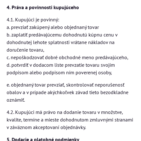
4. Práva a povinnosti kupujúceho
4.1. Kupujúci je povinný:
a. prevziať zakúpený alebo objednaný tovar
b. zaplatiť predávajúcemu dohodnutú kúpnu cenu v
dohodnutej lehote splatnosti vrátane nákladov na
doručenie tovaru,
c. nepoškodzovať dobré obchodné meno predávajúceho,
d. potvrdiť v dodacom liste prevzatie tovaru svojím
podpisom alebo podpisom ním poverenej osoby,
e. objednaný tovar prevziať, skontrolovať neporušenosť
obalov a v prípade akýchkoľvek závad tieto bezodkladne
oznámiť.
4.2. Kupujúci má právo na dodanie tovaru v množstve,
kvalite, termíne a mieste dohodnutom zmluvnými stranami
v záväznom akceptovaní objednávky.
5. Dodacie a platobné podmienky