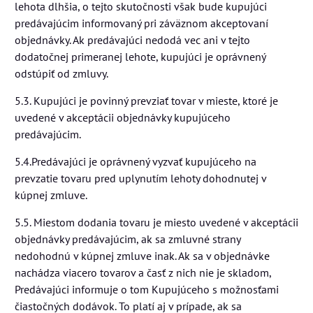
lehota dlhšia, o tejto skutočnosti však bude kupujúci
predávajúcim informovaný pri záväznom akceptovaní
objednávky. Ak predávajúci nedodá vec ani v tejto
dodatočnej primeranej lehote, kupujúci je oprávnený
odstúpiť od zmluvy.
5.3. Kupujúci je povinný prevziať tovar v mieste, ktoré je
uvedené v akceptácii objednávky kupujúceho
predávajúcim.
5.4.Predávajúci je oprávnený vyzvať kupujúceho na
prevzatie tovaru pred uplynutím lehoty dohodnutej v
kúpnej zmluve.
5.5. Miestom dodania tovaru je miesto uvedené v akceptácii
objednávky predávajúcim, ak sa zmluvné strany
nedohodnú v kúpnej zmluve inak. Ak sa v objednávke
nachádza viacero tovarov a časť z nich nie je skladom,
Predávajúci informuje o tom Kupujúceho s možnosťami
čiastočných dodávok. To platí aj v prípade, ak sa