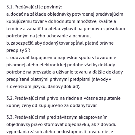
3.1. Predávajúci je povinný:
a. dodať na základe objednávky potvrdenej predávajúcim
kupujúcemu tovar v dohodnutom množstve, kvalite a
termíne a zabaliť ho alebo vybaviť na prepravu spôsobom
potrebným na jeho uchovanie a ochranu,
b. zabezpečiť, aby dodaný tovar spĺňal platné právne
predpisy SR
c. odovzdať kupujúcemu najneskôr spolu s tovarom v
písomnej alebo elektronickej podobe všetky doklady
potrebné na prevzatie a užívanie tovaru a ďalšie doklady
predpísané platnými právnymi predpismi (návody v
slovenskom jazyku, daňový doklad).
3.2. Predávajúci má právo na riadne a včasné zaplatenie
kúpnej ceny od kupujúceho za dodaný tovar.
3.3. Predávajúci má pred záväzným akceptovaním
objednávky právo stornovať objednávku, ak z dôvodu
vypredania zásob alebo nedostupnosti tovaru nie je