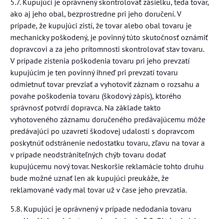
5.7. Kupujúci je oprávnený skontrolovať zásielku, teda tovar,
ako aj jeho obal, bezprostredne pri jeho doručení. V
prípade, že kupujúci zistí, že tovar alebo obal tovaru je
mechanicky poškodený, je povinný túto skutočnosť oznámiť
dopravcovi a za jeho prítomnosti skontrolovať stav tovaru.
V prípade zistenia poškodenia tovaru pri jeho prevzatí
kupujúcim je ten povinný ihneď pri prevzatí tovaru
odmietnuť tovar prevziať a vyhotoviť záznam o rozsahu a
povahe poškodenia tovaru (škodový zápis), ktorého
správnosť potvrdí dopravca. Na základe takto
vyhotoveného záznamu doručeného predávajúcemu môže
predávajúci po uzavretí škodovej udalosti s dopravcom
poskytnúť odstránenie nedostatku tovaru, zľavu na tovar a
v prípade neodstrániteľných chýb tovaru dodať
kupujúcemu nový tovar. Neskoršie reklamácie tohto druhu
bude možné uznať len ak kupujúci preukáže, že
reklamované vady mal tovar už v čase jeho prevzatia.
5.8. Kupujúci je oprávnený v prípade nedodania tovaru