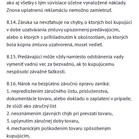
ako aj všetky s tým súvisiace účelne vynaložené náklady.
Znova uplatnenú reklamáciu nemožno zamietnuť.
8.14. Záruka sa nevzťahuje na chyby, o ktorých bol kupujúci
v dobe uzatvárania zmluvy upozornený predávajúcim,
alebo o ktorých s prihliadnutím k okolnostiam, za ktorých
bola kúpna zmluva uzatvorená, musel vedieť.
8.15. Predávajúci môže vždy namiesto odstránenia vady
vymeniť vadnú vec za bezvadnú, ak to kupujúcemu
nespôsobí závažné ťažkosti.
8.16. Nárok na bezplatnú záručnú opravu zaniká:
1. nepredložením záručného listu, príslušenstva,
dokumentácie tovaru, alebo dokladu o zaplatení v prípade,
že slúži ako záručný list
2. neoznámením zjavných chýb pri prevzatí tovaru,
3. uplynutím záručnej doby tovaru,
4. mechanickým poškodením tovaru spôsobeným
kupujúcim,