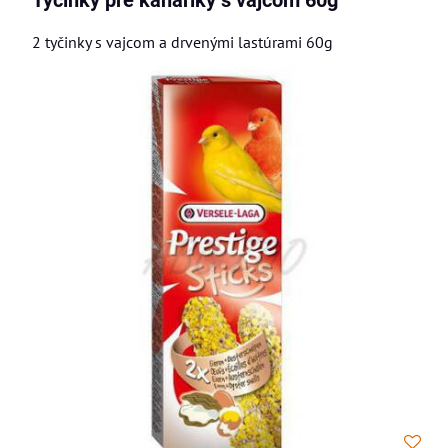
Tyčinky pre kanáriky s vajcom 60g
2 tyčinky s vajcom a drvenými lastúrami 60g