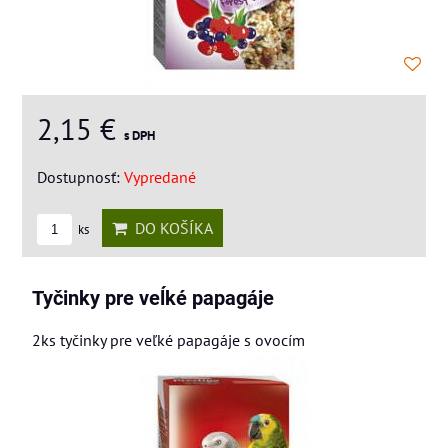
2,15 €
s DPH
Dostupnosť:
Vypredané
DO KOŠÍKA
ks
Tyčinky pre veĺké papagáje
2ks tyčinky pre veľké papagáje s ovocím