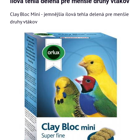
Ílová tehla delená pre menšie druhy vtákov
Clay Bloc Mini - jemnějšia ílová tehla delená pre menšie
druhy vtákov