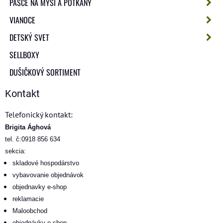
PASCE NA MYŠI A POTKANY
VIANOCE
DETSKÝ SVET
SELLBOXY
DUŠIČKOVÝ SORTIMENT
Kontakt
Telefonický kontakt:
Brigita Ághová
tel. č:0918 856 634
sekcia:
skladové hospodárstvo
vybavovanie objednávok
objednavky e-shop
reklamacie
Maloobchod
objednávky e-shop