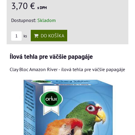
3,70 €
s DPH
Dostupnosť:
Skladom
DO KOŠÍKA
ks
Ílová tehla pre väčšie papagáje
Clay Bloc Amazon River - ílová tehla pre väčšie papagáje