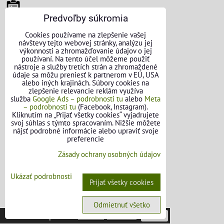
VŠEOBECNÉ INFORMÁCIE
Predvoľby súkromia
Cookies používame na zlepšenie vašej
Obchodné podmienky pre osoby
návštevy tejto webovej stránky, analýzu jej
výkonnosti a zhromažďovanie údajov o jej
Obchodné podmienky pre firmy
používaní. Na tento účel môžeme použiť
nástroje a služby tretích strán a zhromaždené
údaje sa môžu preniesť k partnerom v EÚ, USA
Ochrana osobných údajov
alebo iných krajinách. Súbory cookies na
zlepšenie relevancie reklám využíva
Reklamačný poriadok
služba
Google Ads – podrobnosti tu
alebo
Meta
– podrobnosti tu
(Facebook, Instagram).
Formulár na odstúpenie od zmluvy
Kliknutím na „Prijať všetky cookies“ vyjadrujete
svoj súhlas s týmto spracovaním. Nižšie môžete
nájsť podrobné informácie alebo upraviť svoje
FAQ - Často kladené otázky
preferencie
Zásady ochrany osobných údajov
OBJEDNÁVKY
Ukázať podrobnosti
Prijať všetky cookies
Stav objednávky
Odmietnuť všetko
Táto stránka používa
cookies
.
Viac info
Potvrdiť