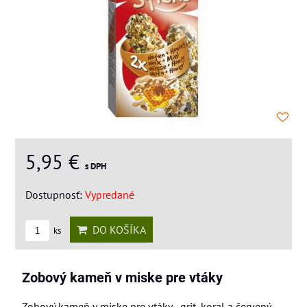
5,95 €
s DPH
Dostupnosť:
Vypredané
DO KOŠÍKA
ks
Zobový kameň v miske pre vtáky
Zobový kameň v miske pre vtáky - grit, koral a červený