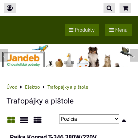
Produkty
Menu
Úvod
Elektro
Trafopájky a pištole
Trafopájky a pištole
Mriežka
Zoznam
Tabuľka
Pajka Konrad T-346 380W/220V,