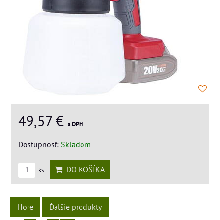
49,57 €
s DPH
Dostupnosť:
Skladom
DO KOŠÍKA
ks
Hore
Ďalšie produkty