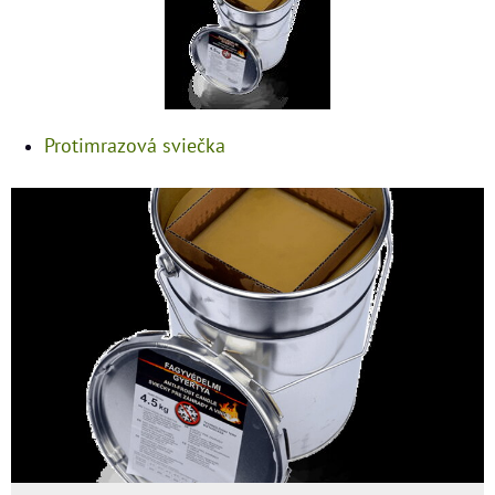
Protimrazová sviečka