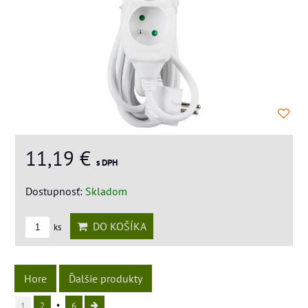
11,19 €
s DPH
Dostupnosť:
Skladom
DO KOŠÍKA
ks
Hore
Ďalšie produkty
1
2
6