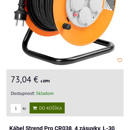
73,04 €
s DPH
Dostupnosť:
Skladom
DO KOŠÍKA
ks
Kábel Strend Pro CR038, 4 zásuvky, L-30