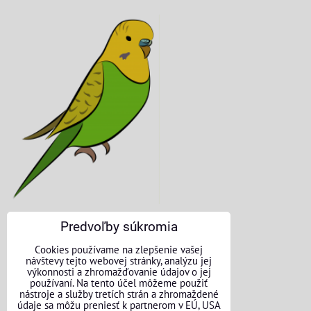
Predvoľby súkromia
KONTAKTNÉ ÚDAJE
Cookies používame na zlepšenie vašej
návštevy tejto webovej stránky, analýzu jej
O nás
výkonnosti a zhromažďovanie údajov o jej
používaní. Na tento účel môžeme použiť
nástroje a služby tretích strán a zhromaždené
Kontakt
údaje sa môžu preniesť k partnerom v EÚ, USA