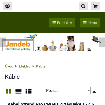
Produkty
Menu
Úvod
Elektro
Káble
Káble
Mriežka
Zoznam
Tabuľka
Kabel Strend Pro CR040, 4 zásuvky, L-7.5