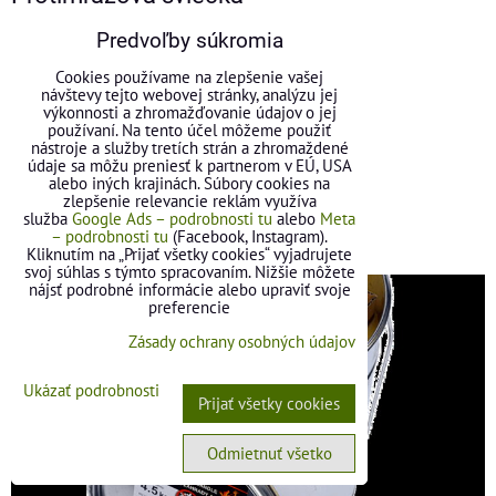
Predvoľby súkromia
Cookies používame na zlepšenie vašej
návštevy tejto webovej stránky, analýzu jej
výkonnosti a zhromažďovanie údajov o jej
používaní. Na tento účel môžeme použiť
nástroje a služby tretích strán a zhromaždené
údaje sa môžu preniesť k partnerom v EÚ, USA
alebo iných krajinách. Súbory cookies na
zlepšenie relevancie reklám využíva
služba
Google Ads – podrobnosti tu
alebo
Meta
Protimrazová sviečka
– podrobnosti tu
(Facebook, Instagram).
Kliknutím na „Prijať všetky cookies“ vyjadrujete
svoj súhlas s týmto spracovaním. Nižšie môžete
nájsť podrobné informácie alebo upraviť svoje
preferencie
Zásady ochrany osobných údajov
Ukázať podrobnosti
Prijať všetky cookies
Odmietnuť všetko