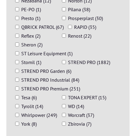
Nezadaná (12)
Norton (12)
PE-PO (1)
Pilana (38)
Presto (1)
Prosperplast (30)
QBRICK PATROL (67)
RAPID (35)
Reflex (2)
Renost (22)
Sheron (2)
ST Leisure Equipment (1)
Stomil (1)
STREND PRO (1882)
STREND PRO Garden (6)
STREND PRO Industrial (84)
STREND PRO Premium (251)
Tesa (6)
TONA EXPERT (15)
Tyrolit (14)
WD (14)
Whirlpower (249)
Worcraft (37)
York (8)
Zbirovia (7)