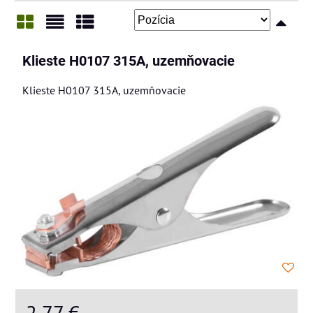
Mriežka
Zoznam
Tabuľka
Klieste H0107 315A, uzemňovacie
Klieste H0107 315A, uzemňovacie
2,77 €