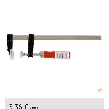
3,36 €
s DPH