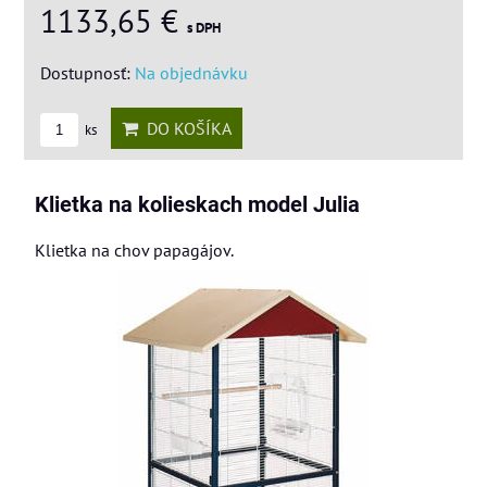
1133,65 €
s DPH
Dostupnosť:
Na objednávku
DO KOŠÍKA
ks
Klietka na kolieskach model Julia
Klietka na chov papagájov.