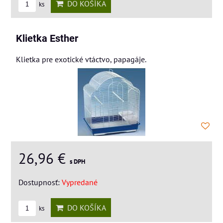
DO KOŠÍKA
ks
Klietka Esther
Klietka pre exotické vtáctvo, papagáje.
26,96 €
s DPH
Dostupnosť:
Vypredané
DO KOŠÍKA
ks