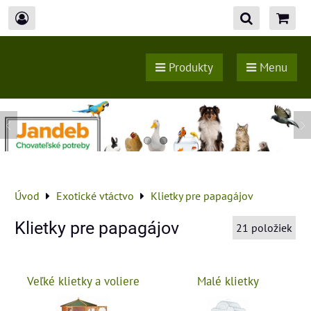
Produkty
Menu
Úvod
Exotické vtáctvo
Klietky pre papagájov
Klietky pre papagájov
21
položiek
Veľké klietky a voliere
Malé klietky