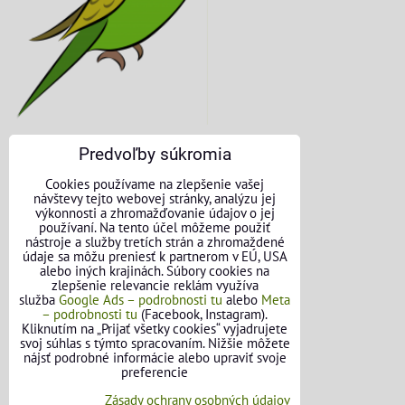
Predvoľby súkromia
KONTAKTNÉ ÚDAJE
Cookies používame na zlepšenie vašej
návštevy tejto webovej stránky, analýzu jej
O nás
výkonnosti a zhromažďovanie údajov o jej
používaní. Na tento účel môžeme použiť
nástroje a služby tretích strán a zhromaždené
Kontakt
údaje sa môžu preniesť k partnerom v EÚ, USA
alebo iných krajinách. Súbory cookies na
Požičovňa náradia
zlepšenie relevancie reklám využíva
služba
Google Ads – podrobnosti tu
alebo
Meta
– podrobnosti tu
(Facebook, Instagram).
Názory našich zákazníkov
Kliknutím na „Prijať všetky cookies“ vyjadrujete
svoj súhlas s týmto spracovaním. Nižšie môžete
Mapa stránok
nájsť podrobné informácie alebo upraviť svoje
preferencie
SLEDUJTE NÁS
Zásady ochrany osobných údajov