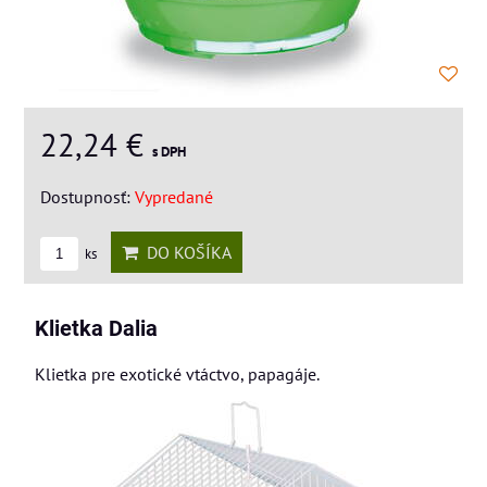
22,24 €
s DPH
Dostupnosť:
Vypredané
DO KOŠÍKA
ks
Klietka Dalia
Klietka pre exotické vtáctvo, papagáje.