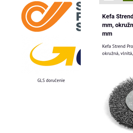
Kefa Stren
mm, okružná
mm
Kefa Strend P
okružná, vlnitá
GLS doručenie