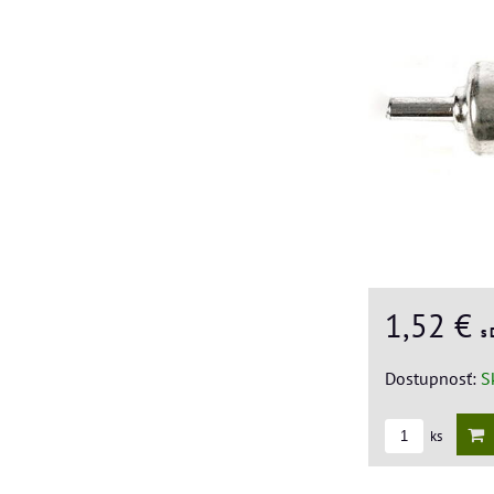
1,52 €
s
Dostupnosť:
S
ks