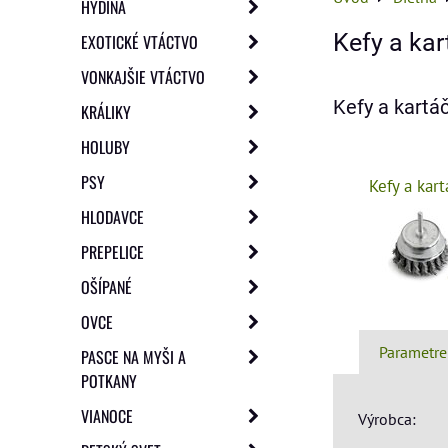
HYDINA
Kefy a kar
EXOTICKÉ VTÁCTVO
VONKAJŠIE VTÁCTVO
Kefy a kartá
KRÁLIKY
HOLUBY
PSY
Kefy a kar
HLODAVCE
PREPELICE
OŠÍPANÉ
OVCE
Parametre
PASCE NA MYŠI A
POTKANY
VIANOCE
Výrobca: