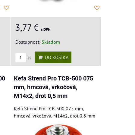
3,77 €
s DPH
Dostupnosť:
Skladom
DO KOŠÍKA
ks
00
Kefa Strend Pro TCB-500 075
mm, hrncová, vrkočová,
M14x2, drot 0,5 mm
Kefa Strend Pro TCB-500 075 mm,
hrncová, vrkočová, M14x2, drot 0,5 mm