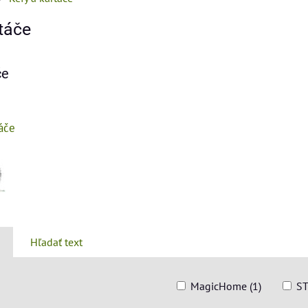
táče
če
táče
Hľadať text
MagicHome (1)
ST