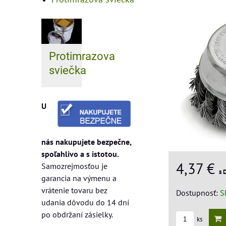
Protimrazova
sviečka
U
nás nakupujete bezpečne,
spoľahlivo a s istotou.
4,37 €
Samozrejmosťou je
s 
garancia na výmenu a
vrátenie tovaru bez
Dostupnosť:
S
udania dôvodu do 14 dní
po obdržaní zásielky.
ks