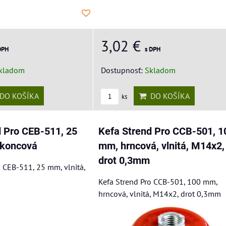
3,02 €
DPH
s DPH
kladom
Dostupnosť:
Skladom
DO KOŠÍKA
DO KOŠÍKA
ks
d Pro CEB-511, 25
Kefa Strend Pro CCB-501, 1
 koncová
mm, hrncová, vlnitá, M14x2,
drot 0,3mm
o CEB-511, 25 mm, vlnitá,
Kefa Strend Pro CCB-501, 100 mm,
hrncová, vlnitá, M14x2, drot 0,3mm