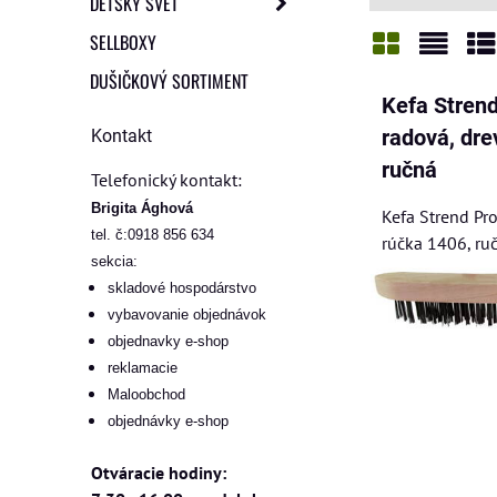
DETSKÝ SVET
SELLBOXY
DUŠIČKOVÝ SORTIMENT
Mriežka
Zozn
Ta
Kefa Stren
Kontakt
radová, dre
ručná
Telefonický kontakt:
Brigita Ághová
Kefa Strend Pr
tel. č:0918 856 634
rúčka 1406, ru
sekcia:
skladové hospodárstvo
vybavovanie objednávok
objednavky e-shop
reklamacie
Maloobchod
objednávky e-shop
Otváracie hodiny: