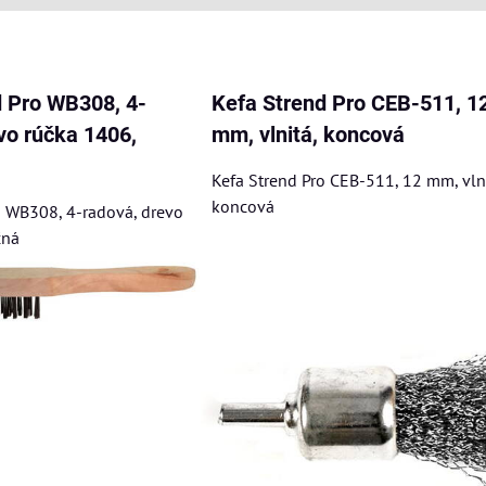
am
buľka
d Pro WB308, 4-
Kefa Strend Pro CEB-511, 1
vo rúčka 1406,
mm, vlnitá, koncová
Kefa Strend Pro CEB-511, 12 mm, vlni
koncová
o WB308, 4-radová, drevo
čná