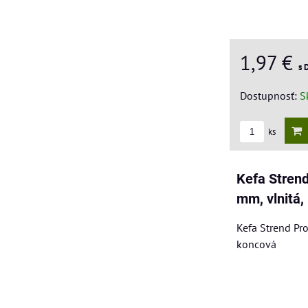
1,97 €
s 
Dostupnosť:
S
ks
Kefa Stren
mm, vlnitá,
Kefa Strend Pr
koncová