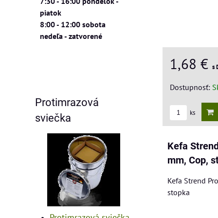
7:30 - 16:00 pondelok -
piatok
8:00 - 12:00 sobota
nedeľa - zatvorené
1,68 €
s
Dostupnosť:
S
Protimrazová
ks
sviečka
Kefa Stren
mm, Cop, s
Kefa Strend Pr
stopka
Protimrazová sviečka