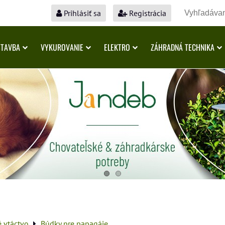
Prihlásiť sa
Registrácia
STAVBA
VYKUROVANIE
ELEKTRO
ZÁHRADNÁ TECHNIKA
é vtáctvo
Búdky pre papagáje