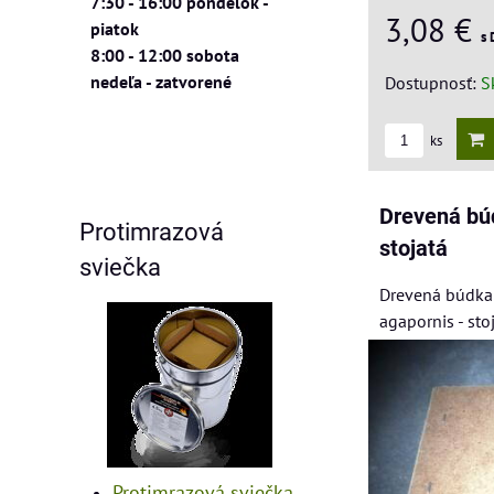
7:30 - 16:00 pondelok -
3,08 €
piatok
s
8:00 - 12:00 sobota
nedeľa - zatvorené
Dostupnosť:
S
ks
Drevená bú
Protimrazová
stojatá
sviečka
Drevená búdka 
agapornis - sto
Protimrazová sviečka