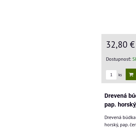
32,80 
Dostupnosť:
S
ks
Drevená bú
pap. horský
Drevená búdka 
horský, pap. če