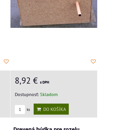
8,92 €
s DPH
Dostupnosť:
Skladom
DO KOŠÍKA
ks
Drevená búdka pre rozelu,