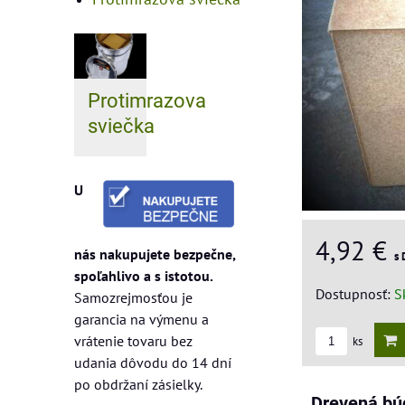
Protimrazova
sviečka
U
4,92 €
nás nakupujete bezpečne,
s
spoľahlivo a s istotou.
Dostupnosť:
S
Samozrejmosťou je
garancia na výmenu a
vrátenie tovaru bez
ks
udania dôvodu do 14 dní
po obdržaní zásielky.
Drevená bú