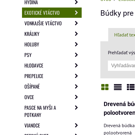
HYDINA
Búdky pre
EXOTICKÉ VTÁCTVO
VONKAJŠIE VTÁCTVO
KRÁLIKY
Hľadať te
HOLUBY
Prehľadať výs
PSY
HLODAVCE
PREPELICE
OŠÍPANÉ
OVCE
Mriežka
Zozn
Ta
Drevená bú
PASCE NA MYŠI A
polootvore
POTKANY
VIANOCE
Drevená búdka 
polootvorená