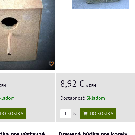
8,92 €
s DPH
 DPH
Dostupnosť:
Skladom
kladom
DO KOŠÍKA
DO KOŠÍKA
ks
dka pre výstavné
Drevená búdka pre korely,