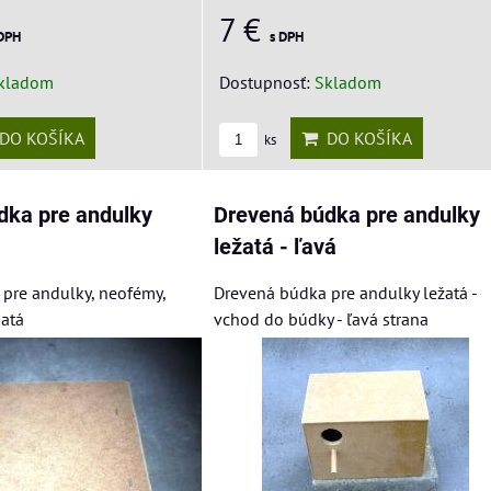
7 €
 DPH
s DPH
kladom
Dostupnosť:
Skladom
DO KOŠÍKA
DO KOŠÍKA
ks
dka pre andulky
Drevená búdka pre andulky
ležatá - ľavá
pre andulky, neofémy,
Drevená búdka pre andulky ležatá -
jatá
vchod do búdky - ľavá strana