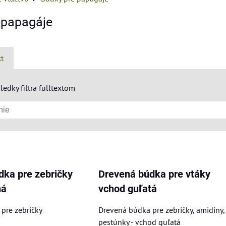
 papagáje
xt
ledky filtra fulltextom
am
buľka
dka pre zebričky
Drevená búdka pre vtáky
ná
vchod guľatá
pre zebričky
Drevená búdka pre zebričky, amidiny,
pestúnky - vchod guľatá