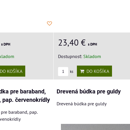
€
23,40 €
s DPH
s DPH
kladom
Dostupnosť:
Skladom
DO KOŠÍKA
DO KOŠÍKA
ks
dka pre baraband,
Drevená búdka pre guldy
, pap. červenokrídly
Drevená búdka pre guldy
pre baraband, pap.
rvenokrídly