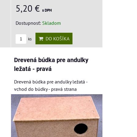
5,20 €
s DPH
Dostupnosť:
Skladom
DO KOŠÍKA
ks
Drevená búdka pre andulky
ležatá - pravá
Drevená búdka pre andulky ležatá -
vchod do búdky - pravá strana