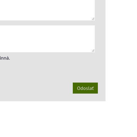
inná.
Odoslať