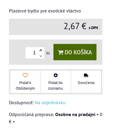
Plastové bydlo pre exotické vtáctvo
2,67 €
s DPH
DO KOŠÍKA
ks
Pridať k
Pridať do
Doručenia
Obľúbeným
zoznamu
Dostupnosť:
Na objednávku
Osobne na predajni
•
0
€
•