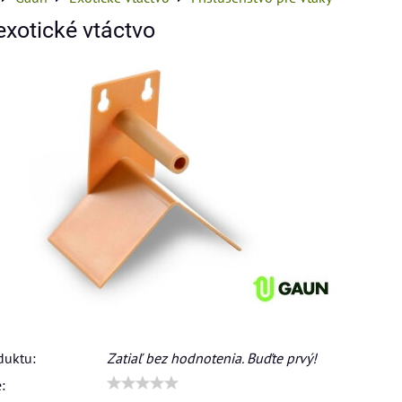
exotické vtáctvo
duktu:
Zatiaľ bez hodnotenia. Buďte prvý!
: