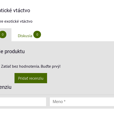
otické vtáctvo
re exotické vtáctvo
0
0
Diskusia
e produktu
Zatiaľ bez hodnotenia. Buďte prvý!
Pridať recenziu
enziu