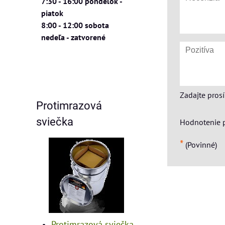
7:30 - 16:00 pondelok -
piatok
8:00 - 12:00 sobota
nedeľa - zatvorené
Zadajte pros
Protimrazová
sviečka
Hodnotenie 
*
(Povinné)
Protimrazová sviečka