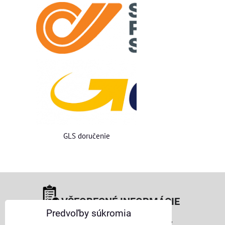
GLS doručenie
VŠEOBECNÉ INFORMÁCIE
Predvoľby súkromia
Obchodné podmienky pre osoby