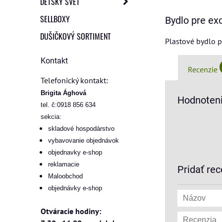
DETSKÝ SVET
SELLBOXY
Bydlo pre ex
DUŠIČKOVÝ SORTIMENT
Plastové bydlo p
Kontakt
Recenzie
Telefonický kontakt:
Brigita Ághová
Hodnoteni
tel. č:0918 856 634
sekcia:
skladové hospodárstvo
vybavovanie objednávok
objednavky e-shop
reklamacie
Pridať rec
Maloobchod
objednávky e-shop
Otváracie hodiny: