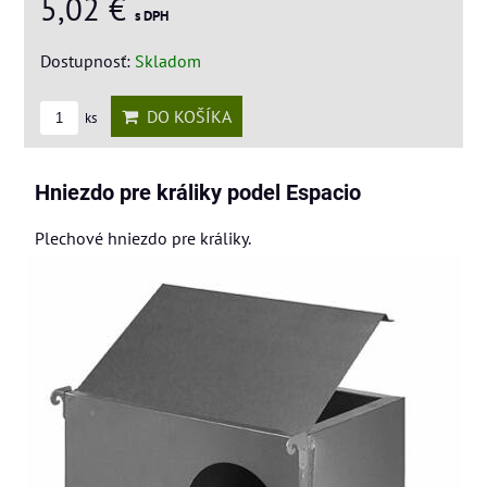
5,02 €
s DPH
Dostupnosť:
Skladom
DO KOŠÍKA
ks
Hniezdo pre králiky podel Espacio
Plechové hniezdo pre králiky.