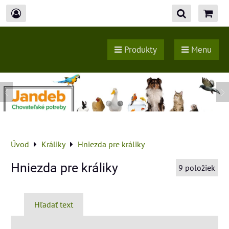
Produkty
Menu
Úvod
Králiky
Hniezda pre králiky
Hniezda pre králiky
9
položiek
Hľadať text