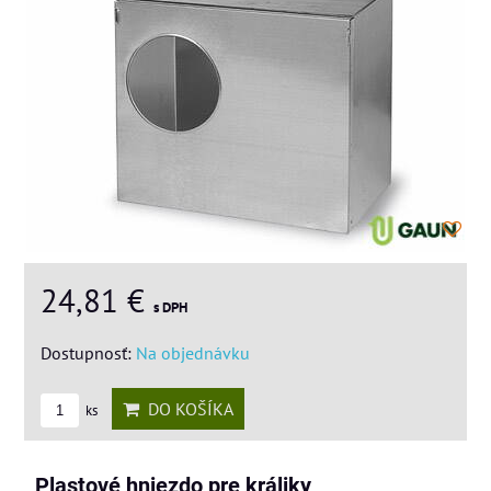
24,81 €
s DPH
Dostupnosť:
Na objednávku
DO KOŠÍKA
ks
Plastové hniezdo pre králiky