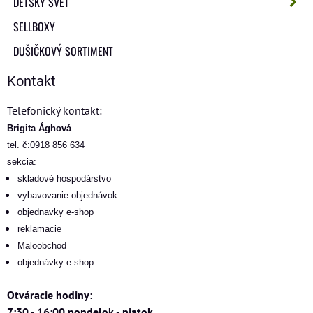
DETSKÝ SVET
SELLBOXY
DUŠIČKOVÝ SORTIMENT
Kontakt
Telefonický kontakt:
Brigita Ághová
tel. č:0918 856 634
sekcia:
skladové hospodárstvo
vybavovanie objednávok
objednavky e-shop
reklamacie
Maloobchod
objednávky e-shop
Otváracie hodiny:
7:30 - 16:00 pondelok - piatok