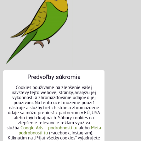
Predvoľby súkromia
KONTAKTNÉ ÚDAJE
Cookies používame na zlepšenie vašej
návštevy tejto webovej stránky, analýzu jej
O nás
výkonnosti a zhromažďovanie údajov o jej
používaní. Na tento účel môžeme použiť
nástroje a služby tretích strán a zhromaždené
Kontakt
údaje sa môžu preniesť k partnerom v EÚ, USA
alebo iných krajinách. Súbory cookies na
Požičovňa náradia
zlepšenie relevancie reklám využíva
služba
Google Ads – podrobnosti tu
alebo
Meta
– podrobnosti tu
(Facebook, Instagram).
Názory našich zákazníkov
Kliknutím na „Prijať všetky cookies“ vyjadrujete