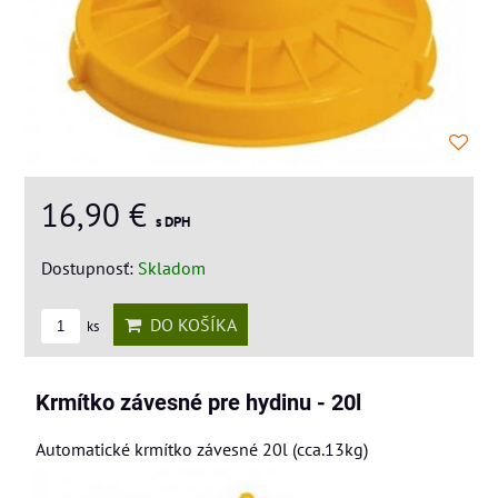
16,90 €
s DPH
Dostupnosť:
Skladom
DO KOŠÍKA
ks
Krmítko závesné pre hydinu - 20l
Automatické krmítko závesné 20l (cca.13kg)