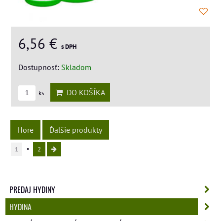
6,56 €
s DPH
Dostupnosť:
Skladom
DO KOŠÍKA
ks
Hore
Ďalšie produkty
1
2
PREDAJ HYDINY
HYDINA