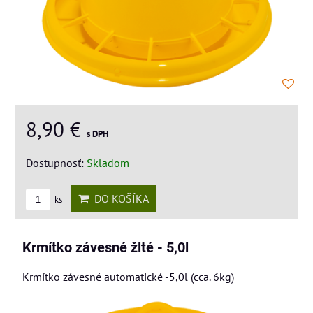
8,90 €
s DPH
Dostupnosť:
Skladom
DO KOŠÍKA
ks
Krmítko závesné žlté - 5,0l
Krmítko závesné automatické -5,0l (cca. 6kg)