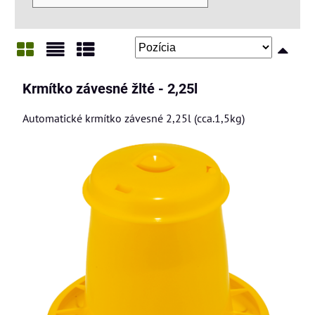
Mriežka
Zoznam
Tabuľka
Krmítko závesné žlté - 2,25l
Automatické krmítko závesné 2,25l (cca.1,5kg)