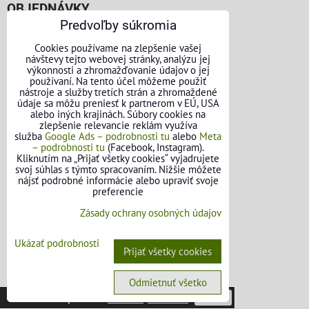
OBJEDNÁVKY
Predvoľby súkromia
Stav objednávky
Cookies používame na zlepšenie vašej
návštevy tejto webovej stránky, analýzu jej
výkonnosti a zhromažďovanie údajov o jej
používaní. Na tento účel môžeme použiť
nástroje a služby tretích strán a zhromaždené
údaje sa môžu preniesť k partnerom v EÚ, USA
alebo iných krajinách. Súbory cookies na
zlepšenie relevancie reklám využíva
služba
Google Ads – podrobnosti tu
alebo
Meta
– podrobnosti tu
(Facebook, Instagram).
Kliknutím na „Prijať všetky cookies“ vyjadrujete
svoj súhlas s týmto spracovaním. Nižšie môžete
nájsť podrobné informácie alebo upraviť svoje
preferencie
Zásady ochrany osobných údajov
Ukázať podrobnosti
Prijať všetky cookies
Odmietnuť všetko
Táto stránka používa
cookies
.
Viac info
Potvrdiť