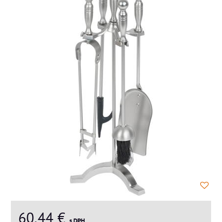
60,44 €
s DPH