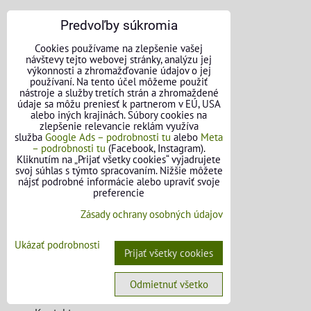
Predvoľby súkromia
Cookies používame na zlepšenie vašej
návštevy tejto webovej stránky, analýzu jej
výkonnosti a zhromažďovanie údajov o jej
používaní. Na tento účel môžeme použiť
nástroje a služby tretích strán a zhromaždené
údaje sa môžu preniesť k partnerom v EÚ, USA
alebo iných krajinách. Súbory cookies na
zlepšenie relevancie reklám využíva
služba
Google Ads – podrobnosti tu
alebo
Meta
– podrobnosti tu
(Facebook, Instagram).
Kliknutím na „Prijať všetky cookies“ vyjadrujete
svoj súhlas s týmto spracovaním. Nižšie môžete
nájsť podrobné informácie alebo upraviť svoje
preferencie
Zásady ochrany osobných údajov
Ukázať podrobnosti
Prijať všetky cookies
KONTAKTNÉ ÚDAJE
Odmietnuť všetko
O nás