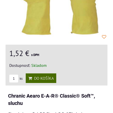
1,52 €
s DPH
Dostupnosť:
Skladom
DO KOŠÍKA
ks
Chranic Aearo E-A-R® Classic® Soft™,
sluchu