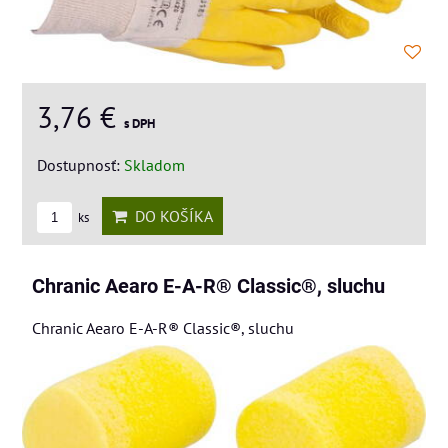
3,76 €
s DPH
Dostupnosť:
Skladom
DO KOŠÍKA
ks
Chranic Aearo E-A-R® Classic®, sluchu
Chranic Aearo E-A-R® Classic®, sluchu