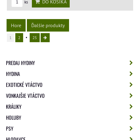
DO KOŠÍKA
ks
Hore
Ďalšie produkty
1
2
25
PREDAJ HYDINY
HYDINA
EXOTICKÉ VTÁCTVO
VONKAJŠIE VTÁCTVO
KRÁLIKY
HOLUBY
PSY
HLODAVCE