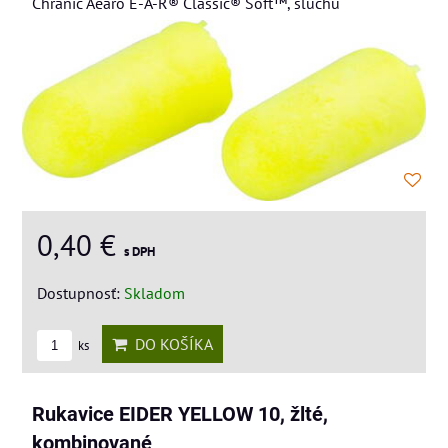
Chranic Aearo E-A-R® Classic® Soft™, sluchu
0,40 €
s DPH
Dostupnosť:
Skladom
DO KOŠÍKA
ks
Rukavice EIDER YELLOW 10, žlté,
kombinované