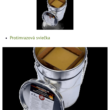
Protimrazová sviečka