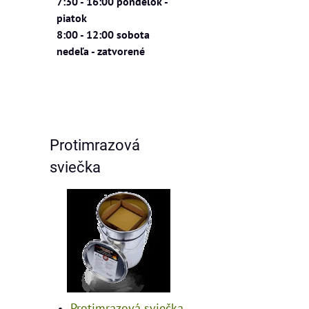
7:30 - 16:00 pondelok -
piatok
8:00 - 12:00 sobota
nedeľa - zatvorené
Protimrazová
sviečka
Protimrazová sviečka