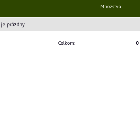
Množstvo
je prázdny.
Celkom:
0