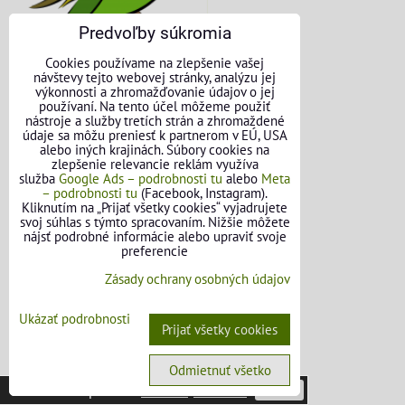
Predvoľby súkromia
Cookies používame na zlepšenie vašej
návštevy tejto webovej stránky, analýzu jej
výkonnosti a zhromažďovanie údajov o jej
používaní. Na tento účel môžeme použiť
nástroje a služby tretích strán a zhromaždené
údaje sa môžu preniesť k partnerom v EÚ, USA
KONTAKTNÉ ÚDAJE
alebo iných krajinách. Súbory cookies na
zlepšenie relevancie reklám využíva
O nás
služba
Google Ads – podrobnosti tu
alebo
Meta
– podrobnosti tu
(Facebook, Instagram).
Kliknutím na „Prijať všetky cookies“ vyjadrujete
Kontakt
svoj súhlas s týmto spracovaním. Nižšie môžete
nájsť podrobné informácie alebo upraviť svoje
Požičovňa náradia
preferencie
Zásady ochrany osobných údajov
Názory našich zákazníkov
Ukázať podrobnosti
Mapa stránok
Prijať všetky cookies
SLEDUJTE NÁS
Odmietnuť všetko
Táto stránka používa
cookies
.
Viac info
Potvrdiť
Facebook