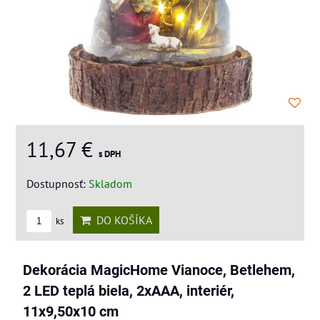
11,67 €
s DPH
Dostupnosť:
Skladom
DO KOŠÍKA
ks
Dekorácia MagicHome Vianoce, Betlehem,
2 LED teplá biela, 2xAAA, interiér,
11x9,50x10 cm