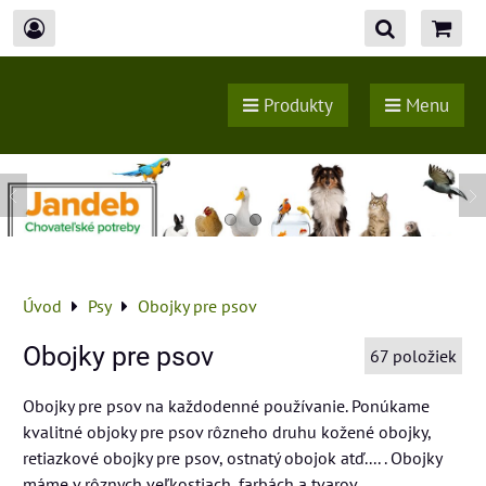
Produkty
Menu
Úvod
Psy
Obojky pre psov
Obojky pre psov
67
položiek
Obojky pre psov na každodenné používanie. Ponúkame
kvalitné objoky pre psov rôzneho druhu kožené obojky,
retiazkové obojky pre psov, ostnatý obojok atď.... . Obojky
máme v rôznych veľkostiach, farbách a tvarov.