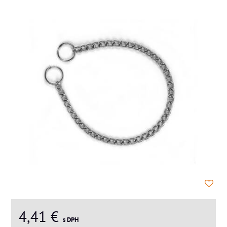
4,41 €
s DPH