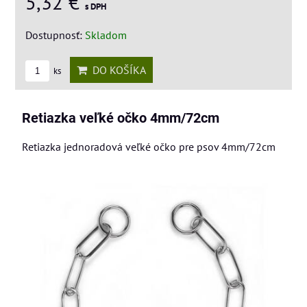
5,32 €
s DPH
Dostupnosť:
Skladom
DO KOŠÍKA
ks
Retiazka veľké očko 4mm/72cm
Retiazka jednoradová veľké očko pre psov 4mm/72cm