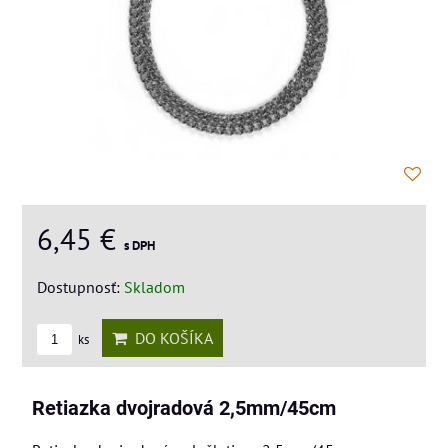
6,45 €
s DPH
Dostupnosť:
Skladom
DO KOŠÍKA
ks
Retiazka dvojradová 2,5mm/45cm