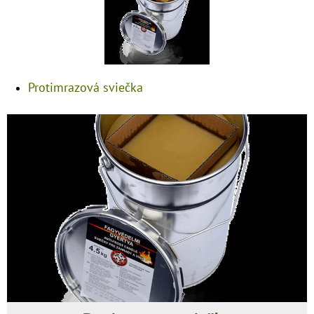
Protimrazová sviečka