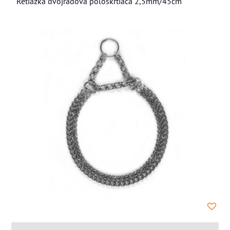
Retiazka dvojradová pološkrtiaca 2,5mm/45cm