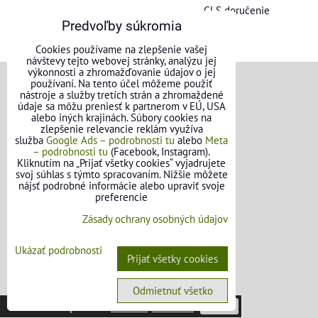
GLS doručenie
Predvoľby súkromia
Cookies používame na zlepšenie vašej
návštevy tejto webovej stránky, analýzu jej
výkonnosti a zhromažďovanie údajov o jej
používaní. Na tento účel môžeme použiť
VŠEOBECNÉ INFORMÁCIE
nástroje a služby tretích strán a zhromaždené
údaje sa môžu preniesť k partnerom v EÚ, USA
alebo iných krajinách. Súbory cookies na
Obchodné podmienky pre osoby
zlepšenie relevancie reklám využíva
služba
Google Ads – podrobnosti tu
alebo
Meta
– podrobnosti tu
(Facebook, Instagram).
Obchodné podmienky pre firmy
Kliknutím na „Prijať všetky cookies“ vyjadrujete
svoj súhlas s týmto spracovaním. Nižšie môžete
Ochrana osobných údajov
nájsť podrobné informácie alebo upraviť svoje
preferencie
Reklamačný poriadok
Zásady ochrany osobných údajov
Formulár na odstúpenie od zmluvy
Ukázať podrobnosti
Prijať všetky cookies
FAQ - Často kladené otázky
Odmietnuť všetko
Táto stránka používa
cookies
.
Viac info
Potvrdiť