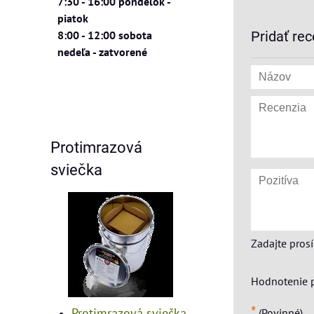
7:30 - 16:00 pondelok -
piatok
8:00 - 12:00 sobota
Pridať rec
nedeľa - zatvorené
Protimrazová
sviečka
Zadajte pros
Hodnotenie 
*
Protimrazová sviečka
(Povinné)