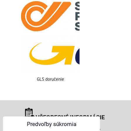
GLS doručenie
VŠEOBECNÉ INFORMÁCIE
Predvoľby súkromia
Obchodné podmienky pre osoby