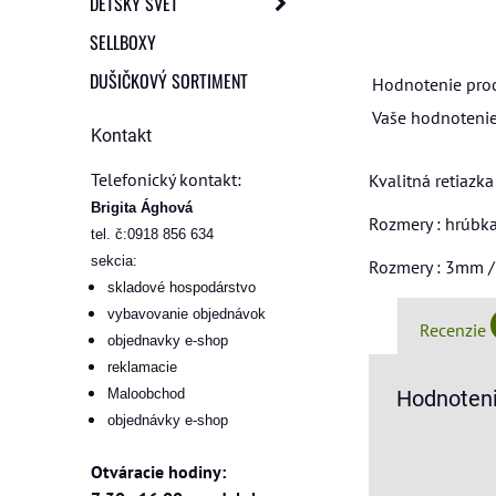
DETSKÝ SVET
SELLBOXY
DUŠIČKOVÝ SORTIMENT
Hodnotenie pro
Vaše hodnotenie
Kontakt
Telefonický kontakt:
Kvalitná retiazk
Brigita Ághová
Rozmery : hrúbka
tel. č:0918 856 634
sekcia:
Rozmery : 3mm 
skladové hospodárstvo
vybavovanie objednávok
Recenzie
objednavky e-shop
reklamacie
Maloobchod
Hodnoteni
objednávky e-shop
Otváracie hodiny: