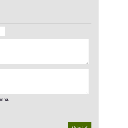
inná.
Odoslať