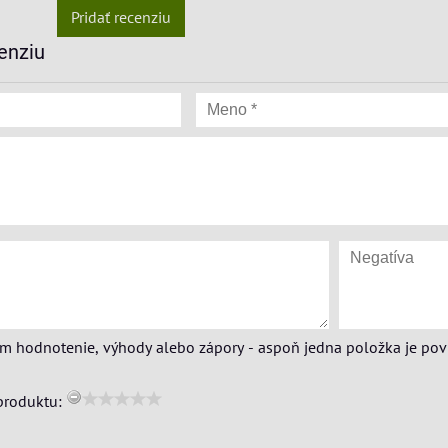
Pridať recenziu
enziu
ím hodnotenie, výhody alebo zápory - aspoň jedna položka je pov
produktu: