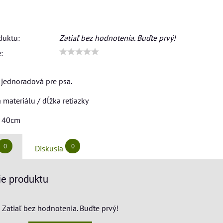
duktu:
Zatiaľ bez hodnotenia. Buďte prvý!
:
a jednoradová pre psa.
 materiálu / dĺžka retiazky
/ 40cm
0
0
Diskusia
e produktu
Zatiaľ bez hodnotenia. Buďte prvý!