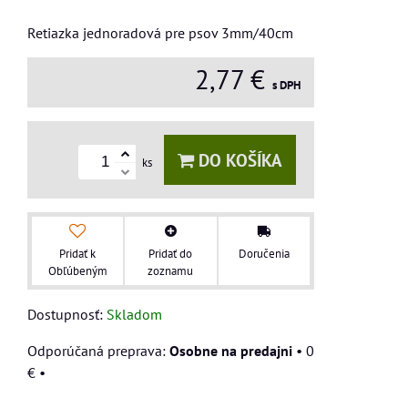
Retiazka jednoradová pre psov 3mm/40cm
2,77 €
s DPH
DO KOŠÍKA
ks
Pridať k
Pridať do
Doručenia
Obľúbeným
zoznamu
Dostupnosť:
Skladom
Osobne na predajni
•
0
€
•