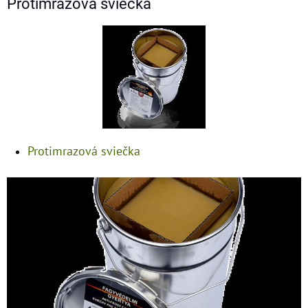
Protimrazová sviečka
Protimrazová sviečka