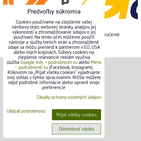
Predvoľby súkromia
Cookies používame na zlepšenie vašej
návštevy tejto webovej stránky, analýzu jej
výkonnosti a zhromažďovanie údajov o jej
GLS doručenie
používaní. Na tento účel môžeme použiť
nástroje a služby tretích strán a zhromaždené
údaje sa môžu preniesť k partnerom v EÚ, USA
alebo iných krajinách. Súbory cookies na
zlepšenie relevancie reklám využíva
služba
Google Ads – podrobnosti tu
alebo
Meta
– podrobnosti tu
(Facebook, Instagram).
VŠEOBECNÉ INFORMÁCIE
Kliknutím na „Prijať všetky cookies“ vyjadrujete
svoj súhlas s týmto spracovaním. Nižšie môžete
nájsť podrobné informácie alebo upraviť svoje
Obchodné podmienky pre osoby
preferencie
Zásady ochrany osobných údajov
Obchodné podmienky pre firmy
Ochrana osobných údajov
Ukázať podrobnosti
Prijať všetky cookies
Reklamačný poriadok
Odmietnuť všetko
Formulár na odstúpenie od zmluvy