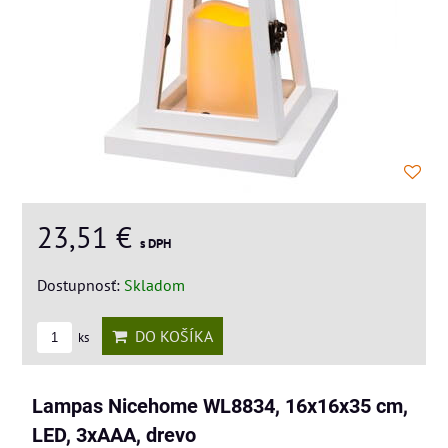
23,51 €
s DPH
Dostupnosť:
Skladom
DO KOŠÍKA
ks
Lampas Nicehome WL8834, 16x16x35 cm,
LED, 3xAAA, drevo