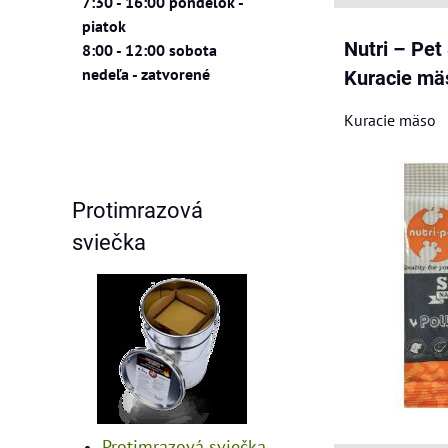
7:30 - 16:00 pondelok -
piatok
Nutri – Pet
8:00 - 12:00 sobota
nedeľa - zatvorené
Kuracie mä
Kuracie mäso
Protimrazová
sviečka
Protimrazová sviečka