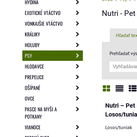
HYDINA
Nutri - Pet
EXOTICKÉ VTÁCTVO
VONKAJŠIE VTÁCTVO
KRÁLIKY
Hľadať te
HOLUBY
Prehľadať výs
PSY
HLODAVCE
PREPELICE
OŠÍPANÉ
OVCE
Mriežka
Zozn
Ta
Nutri – Pet
PASCE NA MYŠI A
Losos/tuni
POTKANY
VIANOCE
Losos/tuniak