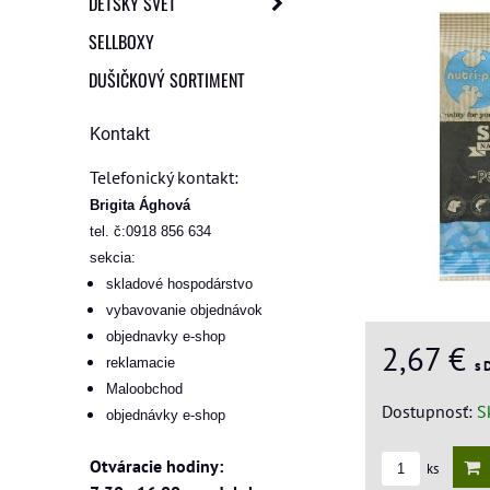
DETSKÝ SVET
SELLBOXY
DUŠIČKOVÝ SORTIMENT
Kontakt
Telefonický kontakt:
Brigita Ághová
tel. č:0918 856 634
sekcia:
skladové hospodárstvo
vybavovanie objednávok
objednavky e-shop
2,67 €
reklamacie
s 
Maloobchod
Dostupnosť:
S
objednávky e-shop
Otváracie hodiny:
ks