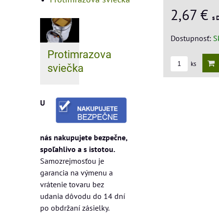
2,67 €
s 
Dostupnosť:
S
Protimrazova
ks
sviečka
U
nás nakupujete bezpečne,
spoľahlivo a s istotou.
Samozrejmosťou je
garancia na výmenu a
vrátenie tovaru bez
udania dôvodu do 14 dní
po obdržaní zásielky.