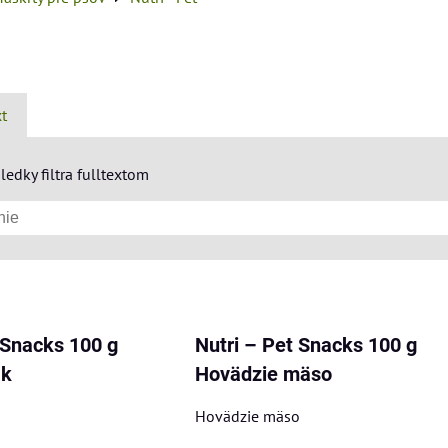
xt
ledky filtra fulltextom
am
buľka
 Snacks 100 g
Nutri – Pet Snacks 100 g
ak
Hovädzie mäso
Hovädzie mäso