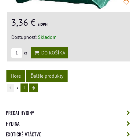
3,36 €
s DPH
Dostupnosť:
Skladom
DO KOŠÍKA
ks
Hore
Ďalšie produkty
1
2
PREDAJ HYDINY
HYDINA
EXOTICKÉ VTÁCTVO