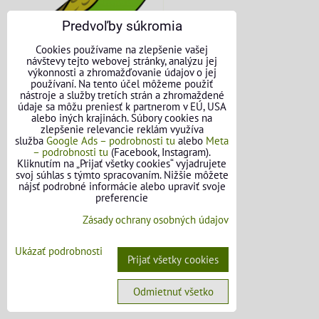
Predvoľby súkromia
Cookies používame na zlepšenie vašej
návštevy tejto webovej stránky, analýzu jej
výkonnosti a zhromažďovanie údajov o jej
používaní. Na tento účel môžeme použiť
nástroje a služby tretích strán a zhromaždené
údaje sa môžu preniesť k partnerom v EÚ, USA
alebo iných krajinách. Súbory cookies na
zlepšenie relevancie reklám využíva
KONTAKTNÉ ÚDAJE
služba
Google Ads – podrobnosti tu
alebo
Meta
– podrobnosti tu
(Facebook, Instagram).
Kliknutím na „Prijať všetky cookies“ vyjadrujete
O nás
svoj súhlas s týmto spracovaním. Nižšie môžete
nájsť podrobné informácie alebo upraviť svoje
Kontakt
preferencie
Zásady ochrany osobných údajov
Požičovňa náradia
Názory našich zákazníkov
Ukázať podrobnosti
Prijať všetky cookies
Mapa stránok
Odmietnuť všetko
SLEDUJTE NÁS