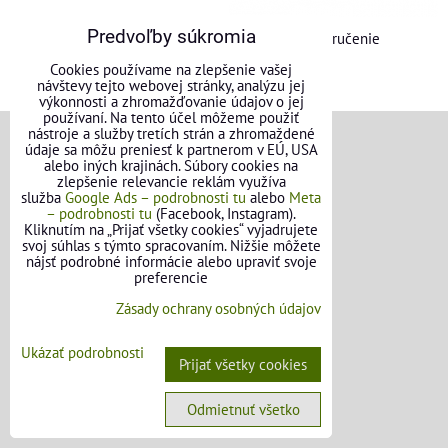
Predvoľby súkromia
GLS doručenie
Cookies používame na zlepšenie vašej
návštevy tejto webovej stránky, analýzu jej
výkonnosti a zhromažďovanie údajov o jej
používaní. Na tento účel môžeme použiť
nástroje a služby tretích strán a zhromaždené
údaje sa môžu preniesť k partnerom v EÚ, USA
VŠEOBECNÉ INFORMÁCIE
alebo iných krajinách. Súbory cookies na
zlepšenie relevancie reklám využíva
služba
Google Ads – podrobnosti tu
alebo
Meta
Obchodné podmienky pre osoby
– podrobnosti tu
(Facebook, Instagram).
Kliknutím na „Prijať všetky cookies“ vyjadrujete
Obchodné podmienky pre firmy
svoj súhlas s týmto spracovaním. Nižšie môžete
nájsť podrobné informácie alebo upraviť svoje
preferencie
Ochrana osobných údajov
Zásady ochrany osobných údajov
Reklamačný poriadok
Ukázať podrobnosti
Formulár na odstúpenie od zmluvy
Prijať všetky cookies
FAQ - Často kladené otázky
Odmietnuť všetko