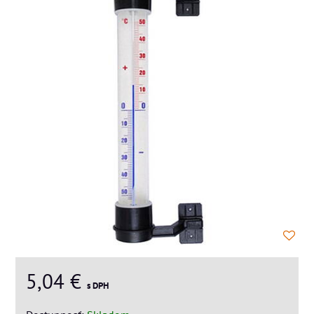
5,04 €
s DPH