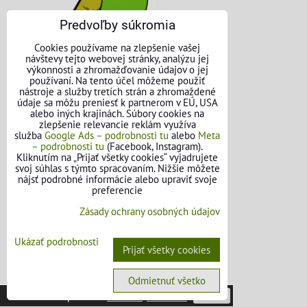
Predvoľby súkromia
Cookies používame na zlepšenie vašej
návštevy tejto webovej stránky, analýzu jej
výkonnosti a zhromažďovanie údajov o jej
používaní. Na tento účel môžeme použiť
nástroje a služby tretích strán a zhromaždené
údaje sa môžu preniesť k partnerom v EÚ, USA
alebo iných krajinách. Súbory cookies na
zlepšenie relevancie reklám využíva
služba
Google Ads – podrobnosti tu
alebo
Meta
– podrobnosti tu
(Facebook, Instagram).
KONTAKTNÉ ÚDAJE
Kliknutím na „Prijať všetky cookies“ vyjadrujete
svoj súhlas s týmto spracovaním. Nižšie môžete
nájsť podrobné informácie alebo upraviť svoje
O nás
preferencie
Kontakt
Zásady ochrany osobných údajov
Požičovňa náradia
Ukázať podrobnosti
Prijať všetky cookies
Názory našich zákazníkov
Odmietnuť všetko
Mapa stránok
Táto stránka používa
cookies
.
Viac info
Potvrdiť