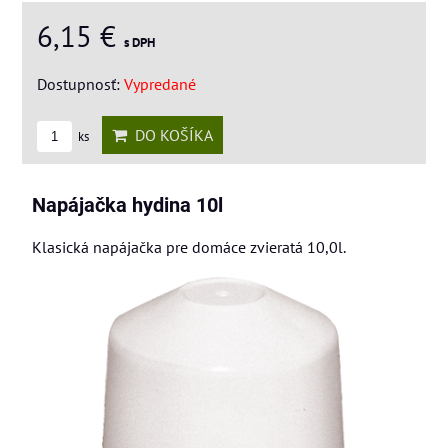
6,15 €
s DPH
Dostupnosť:
Vypredané
DO KOŠÍKA
ks
Napájačka hydina 10l
Klasická napájačka pre domáce zvieratá 10,0l.