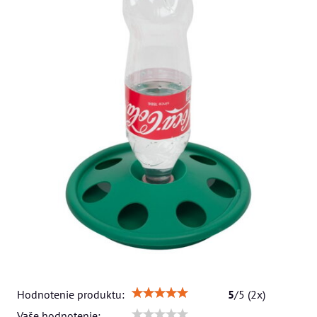
Hodnotenie produktu:
5
/
5
(
2
x)
Vaše hodnotenie: