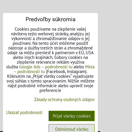
Predvoľby súkromia
Cookies používame na zlepšenie vašej
návštevy tejto webovej stránky, analýzu jej
výkonnosti a zhromažďovanie údajov o jej
používaní. Na tento účel môžeme použiť
nástroje a služby tretích strán a zhromaždené
údaje sa môžu preniesť k partnerom v EÚ, USA
KONTAKTNÉ ÚDAJE
alebo iných krajinách. Súbory cookies na
zlepšenie relevancie reklám využíva
služba
Google Ads – podrobnosti tu
alebo
Meta
O nás
– podrobnosti tu
(Facebook, Instagram).
Kliknutím na „Prijať všetky cookies“ vyjadrujete
Kontakt
svoj súhlas s týmto spracovaním. Nižšie môžete
nájsť podrobné informácie alebo upraviť svoje
Požičovňa náradia
preferencie
Zásady ochrany osobných údajov
Názory našich zákazníkov
Ukázať podrobnosti
Mapa stránok
Prijať všetky cookies
SLEDUJTE NÁS
Odmietnuť všetko