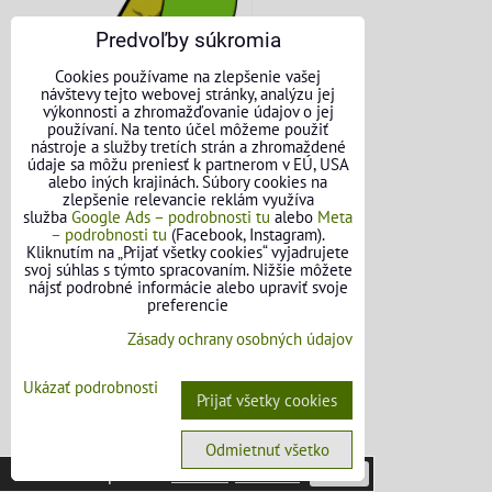
Predvoľby súkromia
Cookies používame na zlepšenie vašej
návštevy tejto webovej stránky, analýzu jej
výkonnosti a zhromažďovanie údajov o jej
používaní. Na tento účel môžeme použiť
nástroje a služby tretích strán a zhromaždené
údaje sa môžu preniesť k partnerom v EÚ, USA
alebo iných krajinách. Súbory cookies na
zlepšenie relevancie reklám využíva
služba
Google Ads – podrobnosti tu
alebo
Meta
– podrobnosti tu
(Facebook, Instagram).
KONTAKTNÉ ÚDAJE
Kliknutím na „Prijať všetky cookies“ vyjadrujete
svoj súhlas s týmto spracovaním. Nižšie môžete
nájsť podrobné informácie alebo upraviť svoje
O nás
preferencie
Kontakt
Zásady ochrany osobných údajov
Požičovňa náradia
Ukázať podrobnosti
Prijať všetky cookies
Názory našich zákazníkov
Odmietnuť všetko
Mapa stránok
Táto stránka používa
cookies
.
Viac info
Potvrdiť