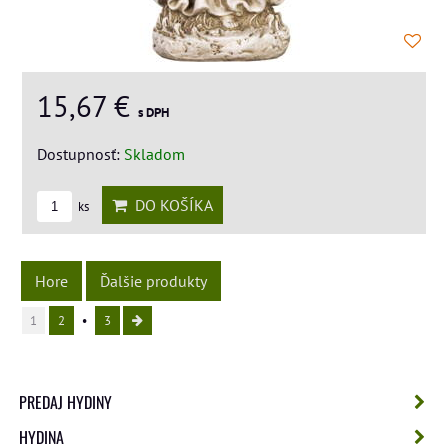
15,67 €
s DPH
Dostupnosť:
Skladom
DO KOŠÍKA
ks
Hore
Ďalšie produkty
1
2
3
PREDAJ HYDINY
HYDINA