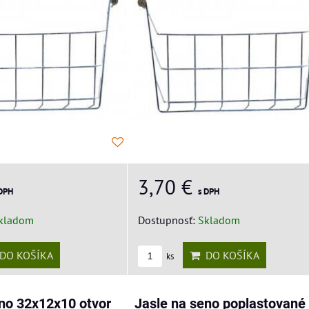
3,70 €
 DPH
s DPH
kladom
Dostupnosť:
Skladom
DO KOŠÍKA
DO KOŠÍKA
ks
eno 32x12x10 otvor
Jasle na seno poplastované