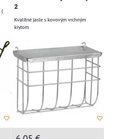
2
 (
Kvalitné jasle s kovovým vrchným
krytom
6,05 €