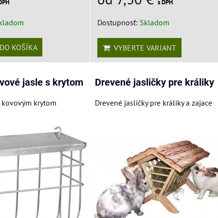
s DPH
 DPH
Dostupnosť:
Skladom
kladom
DO KOŠÍKA
VYBERTE VARIANT
vové jasle s krytom
Drevené jasličky pre králiky
 s kovovým krytom
Drevené jasličky pre králiky a zajace