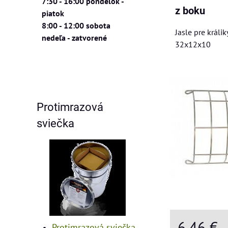
7:30 - 16:00 pondelok -
z boku
piatok
8:00 - 12:00 sobota
Jasle pre králi
nedeľa - zatvorené
32x12x10
Protimrazová
sviečka
6,46 €
Protimrazová sviečka