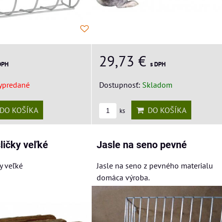
29,73 €
DPH
s DPH
ypredané
Dostupnosť:
Skladom
DO KOŠÍKA
DO KOŠÍKA
ks
ličky veľké
Jasle na seno pevné
y veľké
Jasle na seno z pevného materialu
domáca výroba.