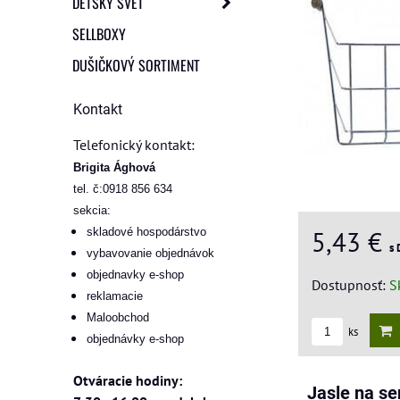
DETSKÝ SVET
SELLBOXY
DUŠIČKOVÝ SORTIMENT
Kontakt
Telefonický kontakt:
Brigita Ághová
tel. č:0918 856 634
sekcia:
5,43 €
skladové hospodárstvo
s
vybavovanie objednávok
objednavky e-shop
Dostupnosť:
S
reklamacie
Maloobchod
ks
objednávky e-shop
Otváracie hodiny:
Jasle na s