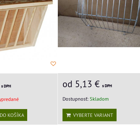
od 5,13 €
€
s DPH
s DPH
Dostupnosť:
Skladom
ypredané
DO KOŠÍKA
VYBERTE VARIANT