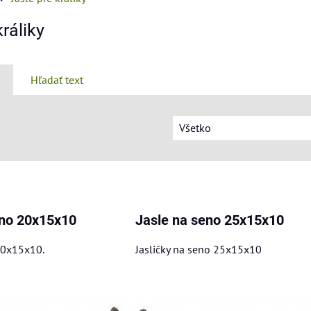
králiky
Hľadať text
Všetko
am
buľka
eno 20x15x10
Jasle na seno 25x15x10
20x15x10.
Jasličky na seno 25x15x10