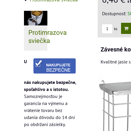
s
Dostupnosť:
S
ks
Protimrazova
sviečka
Závesné ko
U
Kvalitné jasle
nás nakupujete bezpečne,
spoľahlivo a s istotou.
Samozrejmosťou je
garancia na výmenu a
vrátenie tovaru bez
udania dôvodu do 14 dní
po obdržaní zásielky.