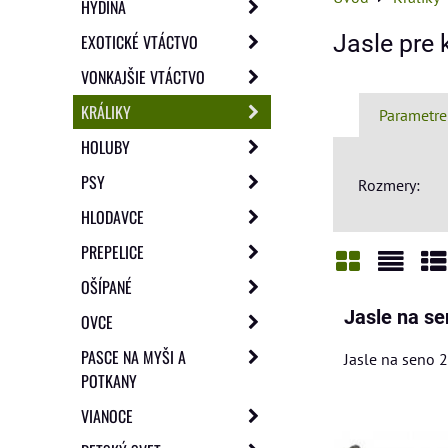
HYDINA
Jasle pre 
EXOTICKÉ VTÁCTVO
VONKAJŠIE VTÁCTVO
KRÁLIKY
Parametre
HOLUBY
PSY
Rozmery:
HLODAVCE
PREPELICE
OŠÍPANÉ
Mriežka
Zozn
Ta
Jasle na s
OVCE
PASCE NA MYŠI A
Jasle na seno 
POTKANY
VIANOCE