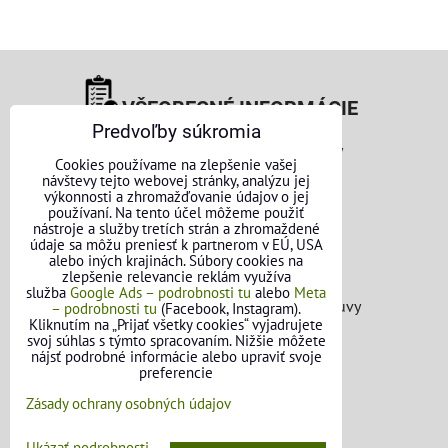
VŠEOBECNÉ INFORMÁCIE
Predvoľby súkromia
Obchodné podmienky pre osoby
Cookies používame na zlepšenie vašej
návštevy tejto webovej stránky, analýzu jej
Obchodné podmienky pre firmy
výkonnosti a zhromažďovanie údajov o jej
používaní. Na tento účel môžeme použiť
Ochrana osobných údajov
nástroje a služby tretích strán a zhromaždené
údaje sa môžu preniesť k partnerom v EÚ, USA
alebo iných krajinách. Súbory cookies na
Reklamačný poriadok
zlepšenie relevancie reklám využíva
služba
Google Ads – podrobnosti tu
alebo
Meta
Formulár na odstúpenie od zmluvy
– podrobnosti tu
(Facebook, Instagram).
Kliknutím na „Prijať všetky cookies“ vyjadrujete
svoj súhlas s týmto spracovaním. Nižšie môžete
FAQ - Často kladené otázky
nájsť podrobné informácie alebo upraviť svoje
preferencie
Zásady ochrany osobných údajov
OBJEDNÁVKY
Ukázať podrobnosti