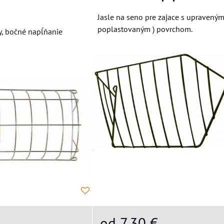
Jasle na seno pre zajace s upraveným
poplastovaným ) povrchom.
ky, bočné napĺňanie
od 7,30 €