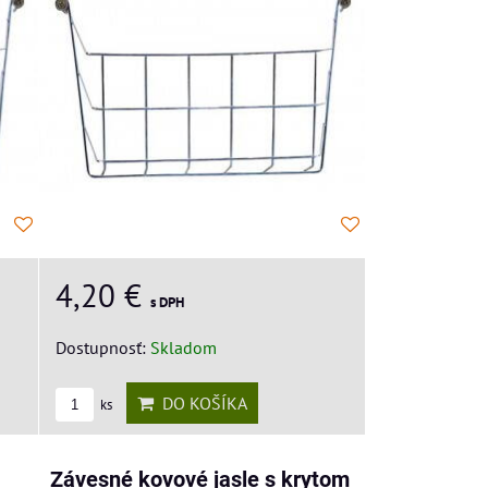
4,20 €
s DPH
Dostupnosť:
Skladom
DO KOŠÍKA
ks
Závesné kovové jasle s krytom