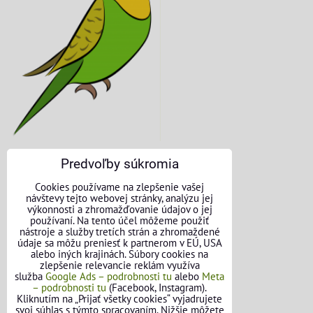
Predvoľby súkromia
KONTAKTNÉ ÚDAJE
Cookies používame na zlepšenie vašej
návštevy tejto webovej stránky, analýzu jej
O nás
výkonnosti a zhromažďovanie údajov o jej
používaní. Na tento účel môžeme použiť
nástroje a služby tretích strán a zhromaždené
Kontakt
údaje sa môžu preniesť k partnerom v EÚ, USA
alebo iných krajinách. Súbory cookies na
Požičovňa náradia
zlepšenie relevancie reklám využíva
služba
Google Ads – podrobnosti tu
alebo
Meta
– podrobnosti tu
(Facebook, Instagram).
Názory našich zákazníkov
Kliknutím na „Prijať všetky cookies“ vyjadrujete
svoj súhlas s týmto spracovaním. Nižšie môžete