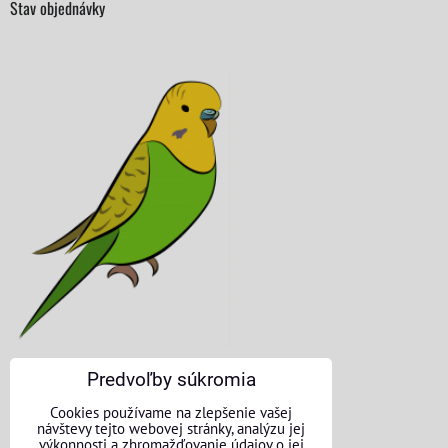
Stav objednávky
Predvoľby súkromia
KONTAKTNÉ ÚDAJE
Cookies používame na zlepšenie vašej
návštevy tejto webovej stránky, analýzu jej
O nás
výkonnosti a zhromažďovanie údajov o jej