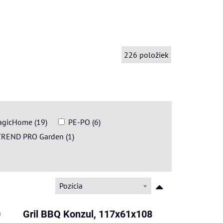
226
položiek
gicHome (19)
PE-PO (6)
REND PRO Garden (1)
Pozícia
0
Gril BBQ Konzul, 117x61x108