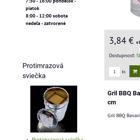
7:30 - 16:00 pondelok -
piatok
8:00 - 12:00 sobota
nedeľa - zatvorené
3,84 €
s
Dostupnosť:
S
Protimrazová
ks
sviečka
Gril BBQ Ba
cm
Gril BBQ Bavar
Protimrazová sviečka