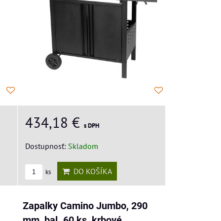
434,18 €
s DPH
Dostupnosť:
Skladom
DO KOŠÍKA
ks
Zapalky Camino Jumbo, 290
mm, bal. 60 ks, krbové