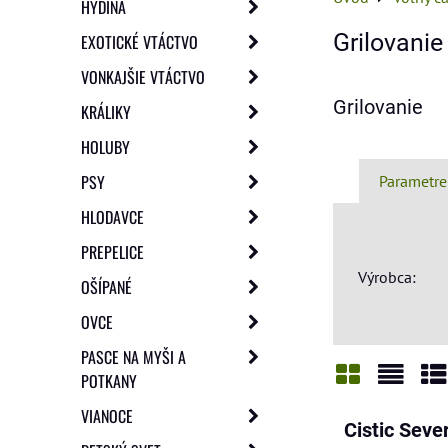
HYDINA
Grilovanie
EXOTICKÉ VTÁCTVO
VONKAJŠIE VTÁCTVO
Grilovanie
KRÁLIKY
HOLUBY
PSY
Parametre
HLODAVCE
PREPELICE
Výrobca:
OŠÍPANÉ
OVCE
PASCE NA MYŠI A
POTKANY
Mriežka
Zozn
Ta
VIANOCE
Cistic Sev