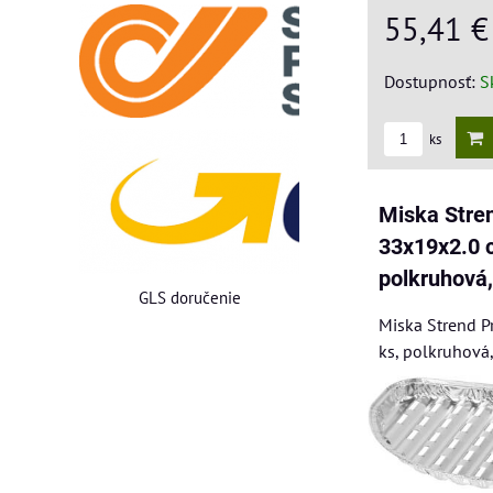
55,41 
Dostupnosť:
S
ks
Miska Stren
33x19x2.0 c
polkruhová,
GLS doručenie
Miska Strend P
ks, polkruhová,