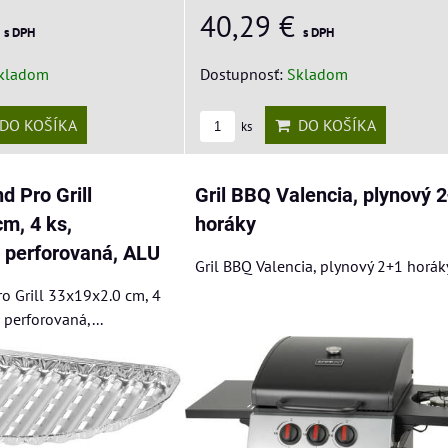
40,29 €
€
s DPH
s DPH
Dostupnosť:
Skladom
kladom
DO KOŠÍKA
DO KOŠÍKA
ks
d Pro Grill
Gril BBQ Valencia, plynový 
m, 4 ks,
horáky
 perforovaná, ALU
Gril BBQ Valencia, plynový 2+1 horák
ro Grill 33x19x2.0 cm, 4
 perforovaná,...