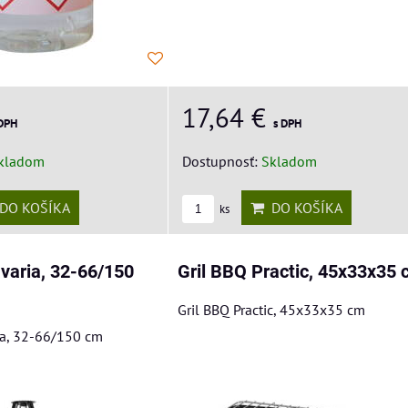
17,64 €
 DPH
s DPH
kladom
Dostupnosť:
Skladom
DO KOŠÍKA
DO KOŠÍKA
ks
varia, 32-66/150
Gril BBQ Practic, 45x33x35 
Gril BBQ Practic, 45x33x35 cm
ia, 32-66/150 cm