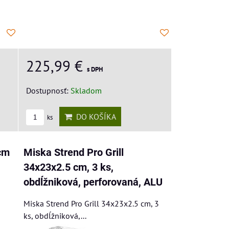
225,99 €
s DPH
Dostupnosť:
Skladom
DO KOŠÍKA
ks
cm
Miska Strend Pro Grill
34x23x2.5 cm, 3 ks,
obdĺžniková, perforovaná, ALU
Miska Strend Pro Grill 34x23x2.5 cm, 3
ks, obdĺžniková,...