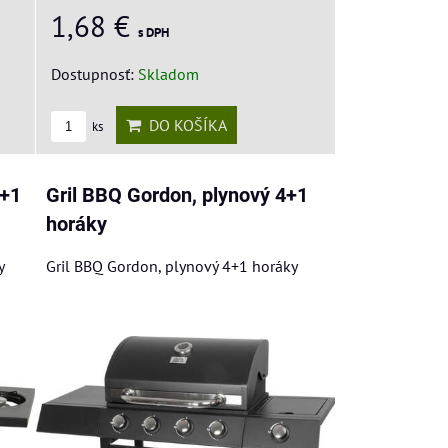
1,68 €
s DPH
Dostupnosť:
Skladom
DO KOŠÍKA
ks
2+1
Gril BBQ Gordon, plynový 4+1
horáky
y
Gril BBQ Gordon, plynový 4+1 horáky