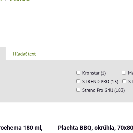
Hľadať text
Kronstar (1)
Ma
STREND PRO (13)
ST
Strend Pro Grill (183)
am
buľka
erochema 180 ml,
Plachta BBQ, okrúhla, 70x8