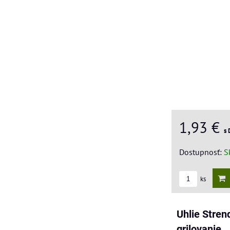
1,93 €
s
Dostupnosť:
S
ks
Uhlie Strend
grilovanie