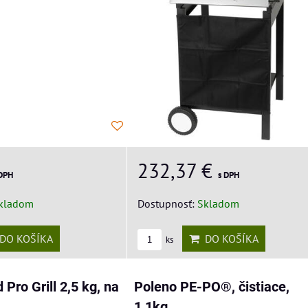
232,37 €
 DPH
s DPH
kladom
Dostupnosť:
Skladom
DO KOŠÍKA
DO KOŠÍKA
ks
 Pro Grill 2,5 kg, na
Poleno PE-PO®, čistiace,
1,1kg,