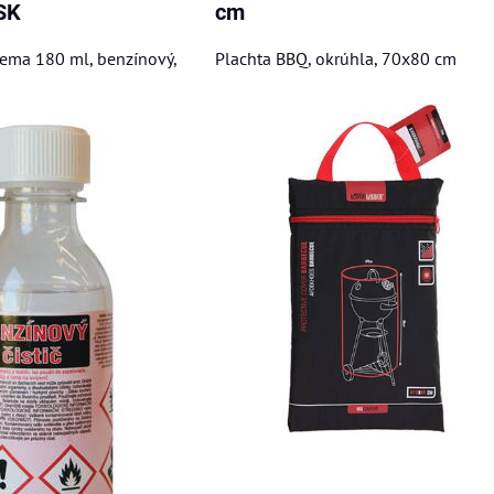
 SK
cm
hema 180 ml, benzínový,
Plachta BBQ, okrúhla, 70x80 cm