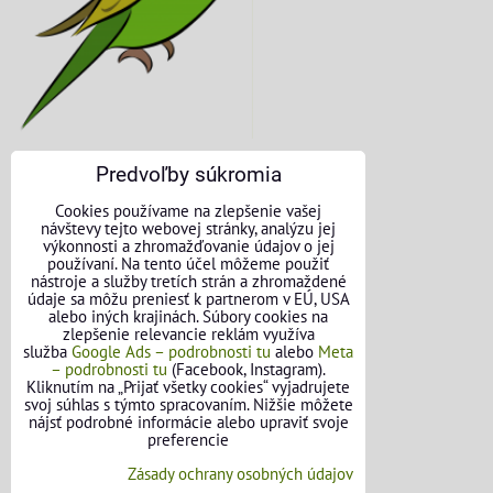
Predvoľby súkromia
KONTAKTNÉ ÚDAJE
Cookies používame na zlepšenie vašej
návštevy tejto webovej stránky, analýzu jej
O nás
výkonnosti a zhromažďovanie údajov o jej
používaní. Na tento účel môžeme použiť
nástroje a služby tretích strán a zhromaždené
Kontakt
údaje sa môžu preniesť k partnerom v EÚ, USA
alebo iných krajinách. Súbory cookies na
Požičovňa náradia
zlepšenie relevancie reklám využíva
služba
Google Ads – podrobnosti tu
alebo
Meta
– podrobnosti tu
(Facebook, Instagram).
Názory našich zákazníkov
Kliknutím na „Prijať všetky cookies“ vyjadrujete
svoj súhlas s týmto spracovaním. Nižšie môžete
Mapa stránok
nájsť podrobné informácie alebo upraviť svoje
preferencie
SLEDUJTE NÁS
Zásady ochrany osobných údajov