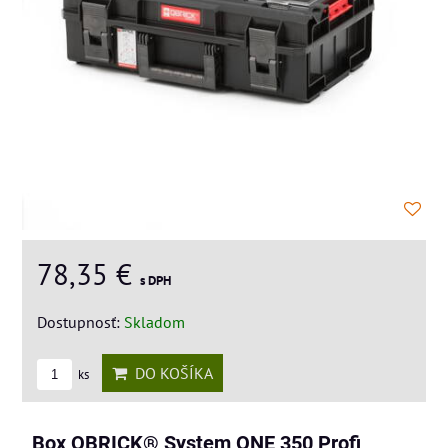
78,35 €
s DPH
Dostupnosť:
Skladom
DO KOŠÍKA
ks
Box QBRICK® System ONE 350 Profi