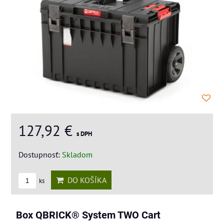
127,92 €
s DPH
Dostupnosť:
Skladom
DO KOŠÍKA
ks
Box QBRICK® System TWO Cart