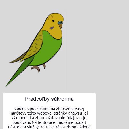
Predvoľby súkromia
KONTAKTNÉ ÚDAJE
Cookies používame na zlepšenie vašej
návštevy tejto webovej stránky, analýzu jej
O nás
výkonnosti a zhromažďovanie údajov o jej
používaní. Na tento účel môžeme použiť
nástroje a služby tretích strán a zhromaždené
Kontakt