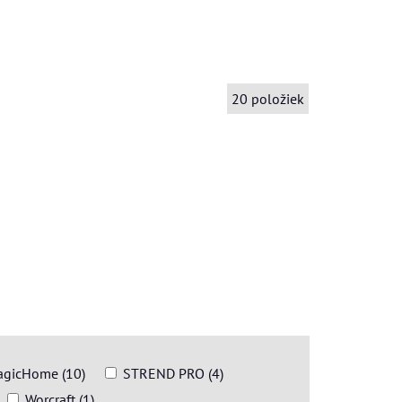
20
položiek
gicHome (10)
STREND PRO (4)
Worcraft (1)