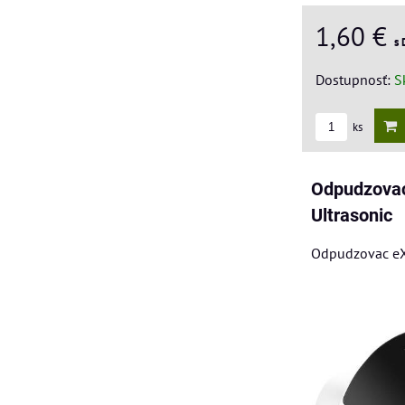
1,60 €
s
Dostupnosť:
S
ks
Odpudzovac
Ultrasonic
Odpudzovac eXv