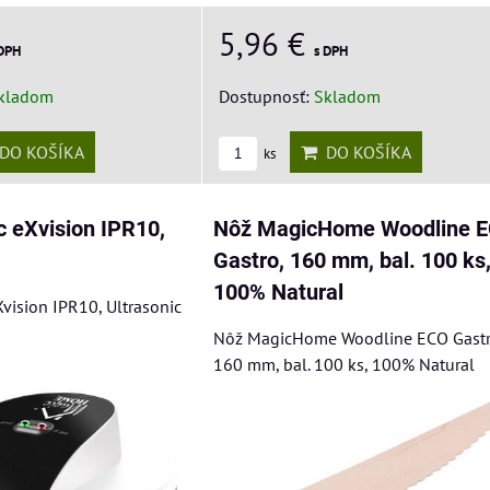
5,96 €
 DPH
s DPH
kladom
Dostupnosť:
Skladom
DO KOŠÍKA
DO KOŠÍKA
ks
 eXvision IPR10,
Nôž MagicHome Woodline 
Gastro, 160 mm, bal. 100 ks
100% Natural
ision IPR10, Ultrasonic
Nôž MagicHome Woodline ECO Gastr
160 mm, bal. 100 ks, 100% Natural