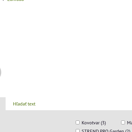
a
Hľadať text
Kovotvar (3)
Ma
STREND PRO Garden (2)