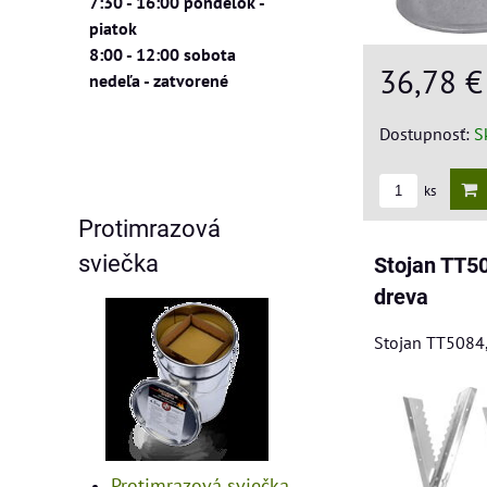
7:30 - 16:00 pondelok -
piatok
8:00 - 12:00 sobota
36,78 
nedeľa - zatvorené
Dostupnosť:
S
ks
Protimrazová
sviečka
Stojan TT50
dreva
Stojan TT5084,
Protimrazová sviečka