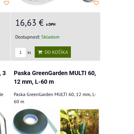
16,63 €
s DPH
Dostupnosť:
Skladom
DO KOŠÍKA
ks
, 3
Paska GreenGarden MULTI 60,
12 mm, L-60 m
ie
Paska GreenGarden MULTI 60, 12 mm, L-
60 m