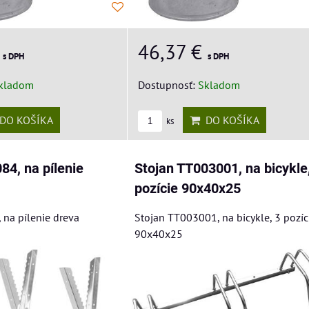
€
46,37 €
s DPH
s DPH
kladom
Dostupnosť:
Skladom
DO KOŠÍKA
DO KOŠÍKA
ks
84, na pílenie
Stojan TT003001, na bicykle
pozície 90x40x25
 na pílenie dreva
Stojan TT003001, na bicykle, 3 pozíc
90x40x25