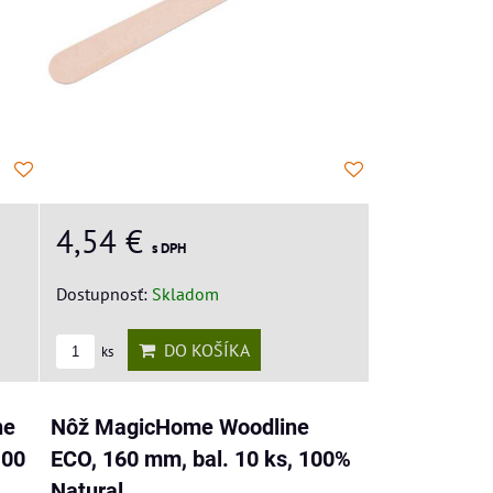
4,54 €
s DPH
Dostupnosť:
Skladom
DO KOŠÍKA
ks
ne
Nôž MagicHome Woodline
100
ECO, 160 mm, bal. 10 ks, 100%
Natural