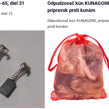
-65, diel 31
Odpudzovač kún KUNAGONE
prípravok proti kunám
 diel 31
Odpudzovač kún KUNAGONE, prípra
proti kunám