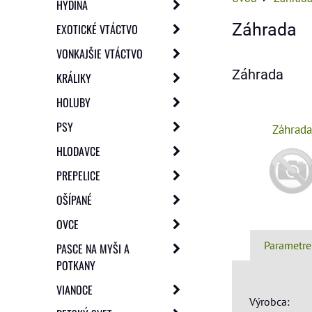
HYDINA
Záhrada
EXOTICKÉ VTÁCTVO
VONKAJŠIE VTÁCTVO
Záhrada
KRÁLIKY
HOLUBY
PSY
Záhrad
HLODAVCE
PREPELICE
OŠÍPANÉ
OVCE
Parametre
PASCE NA MYŠI A
POTKANY
VIANOCE
Výrobca: