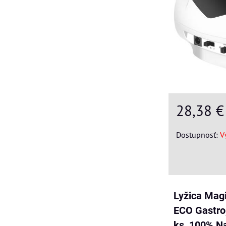
28,38 
Dostupnosť:
V
Lyžica Mag
ECO Gastro
ks, 100% Na