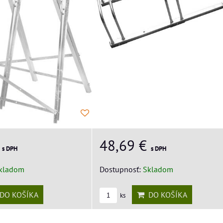
48,69 €
€
s DPH
s DPH
Dostupnosť:
Skladom
kladom
DO KOŠÍKA
DO KOŠÍKA
ks