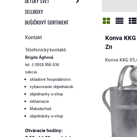
DETSKÝ SVET
SELLBOXY
DUŠIČKOVÝ SORTIMENT
Mriežka
Zozn
Ta
Kontakt
Konva KKG 0
Zn
Telefonický kontakt:
Brigita Ághová
Konva KKG 05,0 
tel. č:0918 856 634
sekcia:
skladové hospodárstvo
vybavovanie objednávok
objednavky e-shop
reklamacie
Maloobchod
objednávky e-shop
Otváracie hodiny: