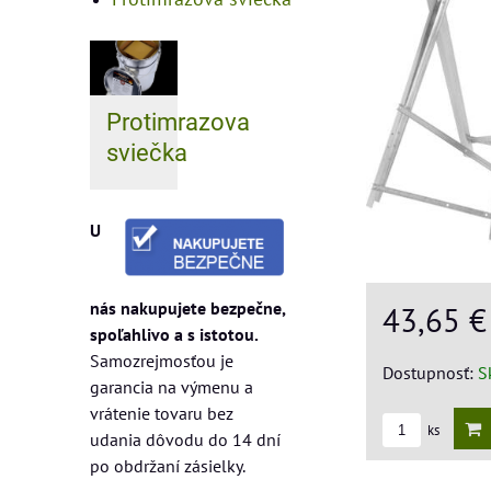
Protimrazova
sviečka
U
nás nakupujete bezpečne,
43,65 
spoľahlivo a s istotou.
Samozrejmosťou je
Dostupnosť:
S
garancia na výmenu a
vrátenie tovaru bez
ks
udania dôvodu do 14 dní
po obdržaní zásielky.