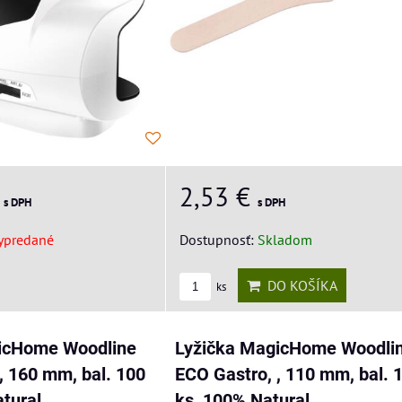
2,53 €
€
s DPH
s DPH
Dostupnosť:
Skladom
ypredané
DO KOŠÍKA
ks
icHome Woodline
Lyžička MagicHome Woodli
, 160 mm, bal. 100
ECO Gastro, , 110 mm, bal. 
tural
ks, 100% Natural