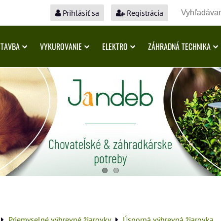
Prihlásiť sa
Registrácia
STAVBA
VYKUROVANIE
ELEKTRO
ZÁHRADNÁ TECHNIKA
Priemyselné výhrevné žiarovky
Úsporná výhrevná žiarovka