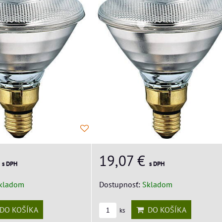
€
19,07 €
s DPH
s DPH
kladom
Dostupnosť:
Skladom
DO KOŠÍKA
DO KOŠÍKA
ks