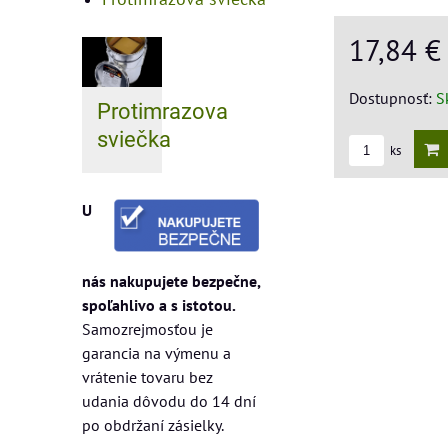
17,84 
Dostupnosť:
S
Protimrazova
sviečka
ks
U
nás nakupujete bezpečne,
spoľahlivo a s istotou.
Samozrejmosťou je
garancia na výmenu a
vrátenie tovaru bez
udania dôvodu do 14 dní
po obdržaní zásielky.