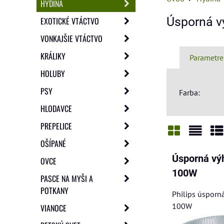
HYDINA
Úsporná v
EXOTICKÉ VTÁCTVO
VONKAJŠIE VTÁCTVO
KRÁLIKY
Parametre
HOLUBY
PSY
Farba:
HLODAVCE
PREPELICE
OŠÍPANÉ
Mriežka
Zozn
Ta
Úsporná vý
OVCE
100W
PASCE NA MYŠI A
POTKANY
Philips úsporn
100W
VIANOCE