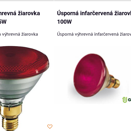
hrevná žiarovka
Úsporná infarčervená žiarov
75W
100W
á výhrevná žiarovka
Úsporná výhrevná infarčervená žiaro