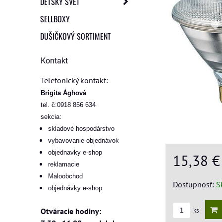
DETSKÝ SVET
SELLBOXY
DUŠIČKOVÝ SORTIMENT
Kontakt
Telefonický kontakt:
Brigita Ághová
tel. č:0918 856 634
sekcia:
skladové hospodárstvo
vybavovanie objednávok
objednavky e-shop
15,38 
reklamacie
Maloobchod
Dostupnosť:
S
objednávky e-shop
ks
Otváracie hodiny: