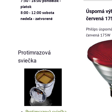
7:30 - 16:00 pondelok -
piatok
Úsporná vý
8:00 - 12:00 sobota
červená 1
nedeľa - zatvorené
Philips úsporn
červená 175W
Protimrazová
sviečka
Protimrazová sviečka